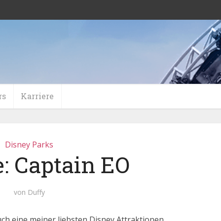
rs
Karriere
Disney Parks
e: Captain EO
von
Duffy
h eine meiner liebsten Disney Attraktionen