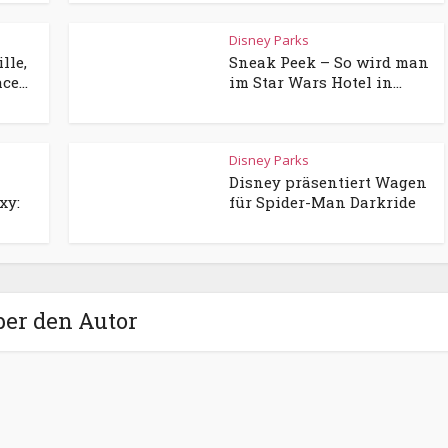
Disney Parks
lle,
Sneak Peek – So wird man
e...
im Star Wars Hotel in...
Disney Parks
Disney präsentiert Wagen
xy:
für Spider-Man Darkride
ber den Autor