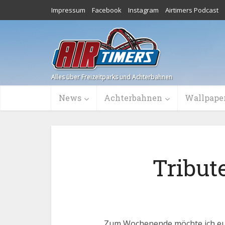
Impressum
Facebook
Instagram
Airtimers Podcast
Alles über Freizeitparks und Achterbahnen
News
Achterbahnen
Wallpape
Tribut
Zum Wochenende möchte ich euc