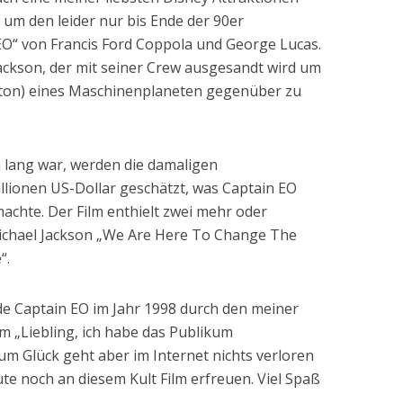
h um den leider nur bis Ende der 90er
EO“ von Francis Ford Coppola und George Lucas.
Jackson, der mit seiner Crew ausgesandt wird um
ston) eines Maschinenplaneten gegenüber zu
 lang war, werden die damaligen
llionen US-Dollar geschätzt, was Captain EO
machte. Der Film enthielt zwei mehr oder
ichael Jackson „We Are Here To Change The
“.
de Captain EO im Jahr 1998 durch den meiner
lm „Liebling, ich habe das Publikum
m Glück geht aber im Internet nichts verloren
e noch an diesem Kult Film erfreuen. Viel Spaß