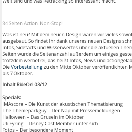
Welt sind und was Retracking so interessant macht.
84 Seiten Action. Non-Stop!
Was ist neu? Mit dem neuen Design waren wir vieles sowoh
ausgebaut. So findet Ihr dank unseres neuen Designs schne
Infos, Sidefacts und Wissenwertes über die aktuellen The
Seiten wurde die Seitenanzahl außerdem um einiges gestei
trotzdem werbefrei, das heißt Infos, News und actiongela
Die
Vorbestellung
zu den Mitte Oktober veröffentlichten
bis 7.Oktober.
Inhalt RideOn! 03/12
Specials:
IMAscore – Die Kunst der akustischen Thematisierung
The Themeparkguy – Der Nap mit Pressemeldungen
Halloween – Das Gruseln im Oktober
Uli Eyring – Disney Cast Member unter sich
Fotos – Der besondere Moment