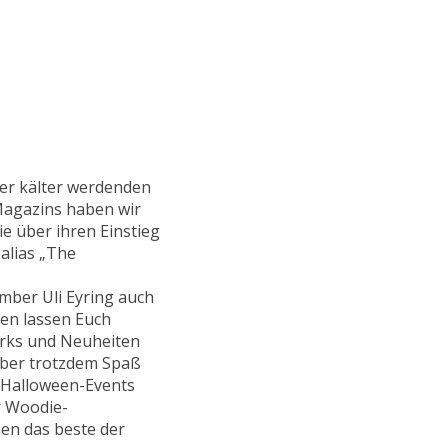
mer kälter werdenden
Magazins haben wir
e über ihren Einstieg
alias „The
mber Uli Eyring auch
ben lassen Euch
parks und Neuheiten
ober trotzdem Spaß
n Halloween-Events
r Woodie-
en das beste der