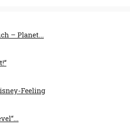
h – Planet...
t!“
Disney-Feeling
el“...