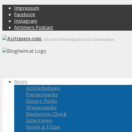
Impressum
Facebook
Instagram
Airtimers Podcast
Alles über Freizeitparks und Achterbahnen
News
Achterbahnen
Freizeitparks
Disney Parks
Wasserparks
Neuheiten Check
Interviews
Spiele & Filme