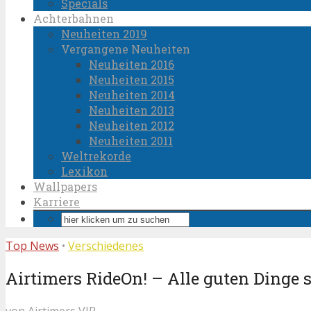
Specials
Achterbahnen
Neuheiten 2019
Vergangene Neuheiten
Neuheiten 2016
Neuheiten 2015
Neuheiten 2014
Neuheiten 2013
Neuheiten 2012
Neuheiten 2011
Weltrekorde
Lexikon
Wallpapers
Karriere
Top News
•
Verschiedenes
Airtimers RideOn! – Alle guten Dinge s
von
Airtimers VIP