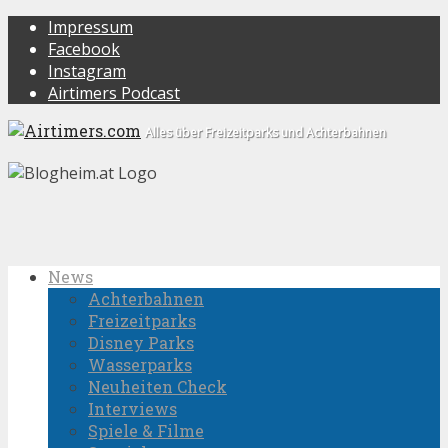
Impressum
Facebook
Instagram
Airtimers Podcast
Alles über Freizeitparks und Achterbahnen
News
Achterbahnen
Freizeitparks
Disney Parks
Wasserparks
Neuheiten Check
Interviews
Spiele & Filme