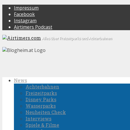
Impressum
Facebook
Instagram
Airtimers Podcast
Alles über Freizeitparks und Achterbahnen
News
Achterbahnen
Freizeitparks
Disney Parks
Wasserparks
Neuheiten Check
Interviews
Spiele & Filme