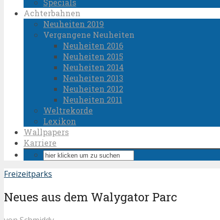
Specials
Achterbahnen
Neuheiten 2019
Vergangene Neuheiten
Neuheiten 2016
Neuheiten 2015
Neuheiten 2014
Neuheiten 2013
Neuheiten 2012
Neuheiten 2011
Weltrekorde
Lexikon
Wallpapers
Karriere
Freizeitparks
Neues aus dem Walygator Parc
von
Schmiddy