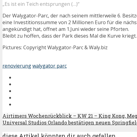
„Es ist ein Teich entsprungen (…)“
Der Walygator-Parc, der nach seinem mittlerweile 6. Besit
eine Investitionssumme von 2 Millionen Euro für die nächs
angekündigt hat, öffnet am 1.Juni wieder seine Pforten.
Bleibt zu hoffen, dass der Park dieses Mal die Kurve kriegt.
Pictures: Copyright Walygator-Parc & Waly.biz
renovierung
walygator parc
Airtimers Wochenrückblick – KW 21 – King Kong, Mega
Universal Studios Orlando bestätigen neuen Springfi
diese Artikel könnten dir auch gefallen