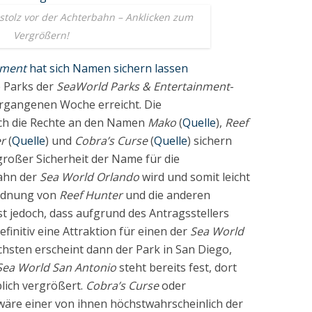
 stolz vor der Achterbahn – Anklicken zum
Vergrößern!
nment
hat sich Namen sichern lassen
 Parks der
SeaWorld Parks & Entertainment
-
rgangenen Woche erreicht. Die
sich die Rechte an den Namen
Mako
(
Quelle
),
Reef
er
(
Quelle
) und
Cobra’s Curse
(
Quelle
) sichern
 großer Sicherheit der Name für die
ahn der
Sea World Orlando
wird und somit leicht
ordnung von
Reef Hunter
und die anderen
st jedoch, dass aufgrund des Antragsstellers
efinitiv eine Attraktion für einen der
Sea World
chsten erscheint dann der Park in San Diego,
Sea World San Antonio
steht bereits fest, dort
blich vergrößert.
Cobra’s Curse
oder
 wäre einer von ihnen höchstwahrscheinlich der