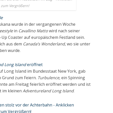
zum Vergrößern!
le
Toskana wurde in der vergangenen Woche
eestyle
in
Cavallino Matto
wird nach seiner
-Up Coaster auf europäischem Festland sein.
ich aus dem
Canada’s Wonderland
, wo sie unter
ben wurde.
d Long Island
eröffnet
uf Long Island im Bundesstaat New York, gab
en Grund zum Feiern.
Turbulence
, ein Spinning
nnte am Freitag feierlich eröffnet werden und ist
t im kleinen
Adventureland Long Island
.