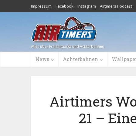
Impressum
Facebook
Instagram
Airtimers Podcast
Alles über Freizeitparks und Achterbahnen
News
Achterbahnen
Wallpape
Airtimers W
21 – Ein