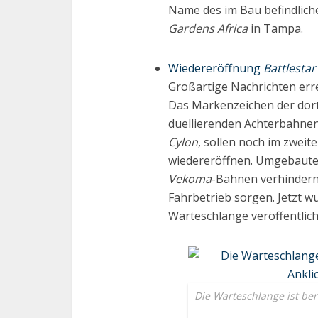
Name des im Bau befindlic
Gardens Africa
in Tampa.
Wiedereröffnung
Battlestar
Großartige Nachrichten erre
Das Markenzeichen der dor
duellierenden Achterbahne
Cylon
, sollen noch im zweit
wiedereröffnen. Umgebaute 
Vekoma
-Bahnen verhindern
Fahrbetrieb sorgen. Jetzt w
Warteschlange veröffentlich
Die Warteschlange ist bere