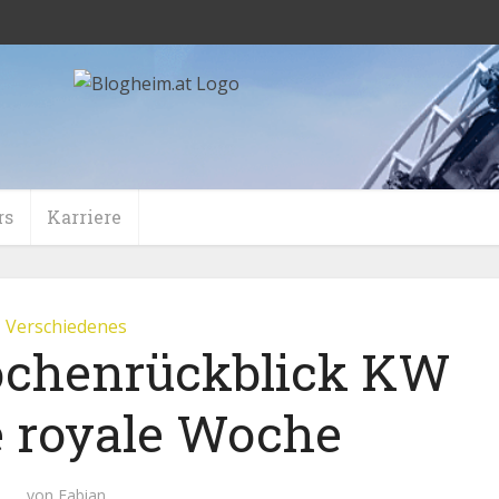
rs
Karriere
Verschiedenes
ochenrückblick KW
e royale Woche
von
Fabian