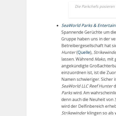
Die Parkchefs posieren
SeaWorld Parks & Entertai
Spannende Gerüchte um die
Gruppe haben uns in der ve
Betreibergesellschaft hat 
Hunter
(
Quelle
),
Strikewind
lassen. Während
Mako
, mit
angekündigte Großachterb
einzuordnen ist, ist die Zu
Namen schwieriger. Sicher i
SeaWorld LLC
Reef Hunter
d
Parks
wird. Am wahrscheinli
denn auch die Neuheit von
wird der Delfinbereich erhe
Strikewinder
klingen so als