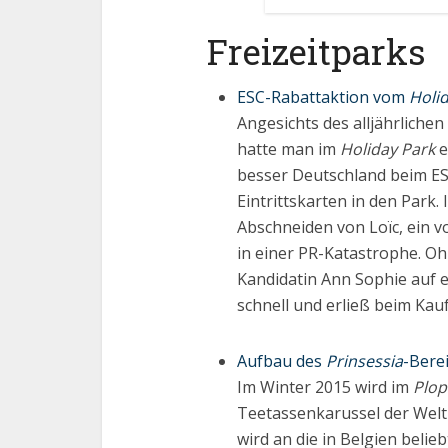
Freizeitparks
ESC-Rabattaktion vom
Holi
Angesichts des alljährlich
hatte man im
Holiday Park
e
besser Deutschland beim ES
Eintrittskarten in den Park.
Abschneiden von Loïc, ein v
in einer PR-Katastrophe. Oh
Kandidatin Ann Sophie auf e
schnell und erließ beim Kau
Aufbau des
Prinsessia
-Bere
Im Winter 2015 wird im
Plop
Teetassenkarussel der Welt 
wird an die in Belgien belie