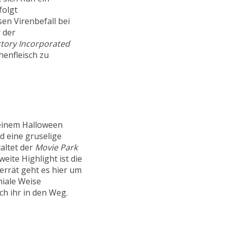
folgt
en Virenbefall bei
 der
tory Incorporated
enfleisch zu
 einem Halloween
 eine gruselige
altet der
Movie Park
weite Highlight ist die
errät geht es hier um
hiale Weise
ich ihr in den Weg.