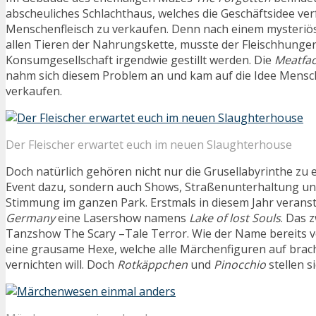
abscheuliches Schlachthaus, welches die Geschäftsidee ver
Menschenfleisch zu verkaufen. Denn nach einem mysteriös
allen Tieren der Nahrungskette, musste der Fleischhunger
Konsumgesellschaft irgendwie gestillt werden. Die
Meatfac
nahm sich diesem Problem an und kam auf die Idee Mensch
verkaufen.
Der Fleischer erwartet euch im neuen Slaughterhouse
Doch natürlich gehören nicht nur die Grusellabyrinthe zu
Event dazu, sondern auch Shows, Straßenunterhaltung und
Stimmung im ganzen Park. Erstmals in diesem Jahr veranst
Germany
eine Lasershow namens
Lake of lost Souls
. Das z
Tanzshow The Scary –Tale Terror. Wie der Name bereits v
eine grausame Hexe, welche alle Märchenfiguren auf brac
vernichten will. Doch
Rotkäppchen
und
Pinocchio
stellen s