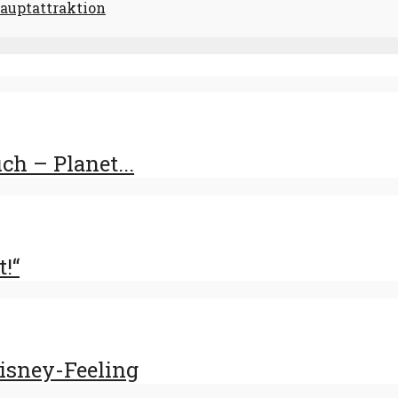
Hauptattraktion
h – Planet...
t!“
Disney-Feeling