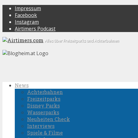
Impressum
Facebook
Instagram
Airtimers Podcast
Alles über Freizeitparks und Achterbahnen
News
Achterbahnen
Freizeitparks
Disney Parks
Wasserparks
Neuheiten Check
Interviews
Spiele & Filme