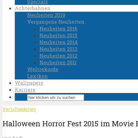
Specials
Achterbahnen
Neuheiten 2019
Vergangene Neuheiten
Neuheiten 2016
Neuheiten 2015
Neuheiten 2014
Neuheiten 2013
Neuheiten 2012
Neuheiten 2011
Weltrekorde
Lexikon
Wallpapers
Karriere
Verschiedenes
Halloween Horror Fest 2015 im Movie
von
Andi