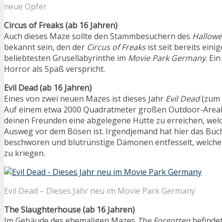
neue Opfer
Circus of Freaks (ab 16 Jahren)
Auch dieses Maze sollte den Stammbesuchern des
Hallowe
bekannt sein, den der
Circus of Freaks
ist seit bereits eini
beliebtesten Grusellabyrinthe im
Movie Park Germany
. Ei
Horror als Spaß verspricht.
Evil Dead (ab 16 Jahren)
Eines von zwei neuen Mazes ist dieses Jahr
Evil Dead
(zum 
Auf einem etwa 2000 Quadratmeter großen Outdoor-Areal,
deinen Freunden eine abgelegene Hütte zu erreichen, welc
Ausweg vor dem Bösen ist. Irgendjemand hat hier das Buc
beschworen und blutrünstige Dämonen entfesselt, welch
zu kriegen.
Evil Dead – Dieses Jahr neu im Movie Park Germany
The Slaughterhouse (ab 16 Jahren)
Im Gebäude des ehemaligen Mazes
The Forgotten
befindet