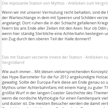
Die imposante Station von Mythos - Anklicken zum Vergrö
Wenn wir mit unserer Vermutung recht behalten, sind die
der Warteschlange in dem mit Speeren und Schilden verzie
angelangt. Dort ruhen die in der Schlacht gefallenen Kri
feiern bis ans Ende aller Zeiten mit den Asen. Nur ob Odin 
wenn hier ständig Sterbliche eine Achterbahn besteigen 
ein Zug durch den oberen Teil der Halle donnert?
Das mit Statuen verzierte Innere der Station - Anklicken z
Vergrößern!
Wie auch immer… Mit diesen vielversprechenden Konzeptz
das Hype-Barometer für die für 2012 angekündigte Holzac
gewaltig. Sollte der Europa-Park diese am Ende genau so
Mythos unter Achterbahnfans mit einem Hang zu guter T
größte Wurf in der langen Coaster Geschichte des Themen
wenn die nordische Mythologie für einen Familienpark viel
und düster ist. Die meisten Besucher werden die damit v