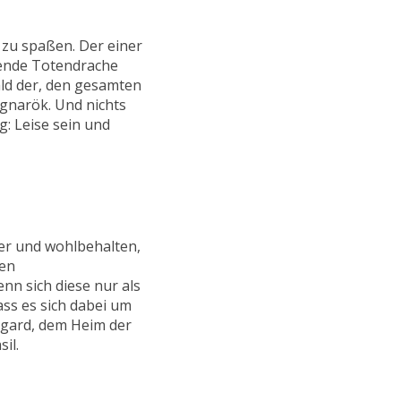
 zu spaßen. Der einer
kende Totendrache
ld der, den gesamten
gnarök. Und nichts
: Leise sein und
her und wohlbehalten,
den
n sich diese nur als
ass es sich dabei um
sgard, dem Heim der
il.