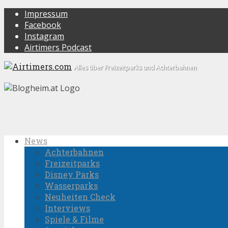
Impressum
Facebook
Instagram
Airtimers Podcast
Alles über Freizeitparks und Achterbahnen
News
Achterbahnen
Freizeitparks
Disney Parks
Wasserparks
Neuheiten Check
Interviews
Spiele & Filme