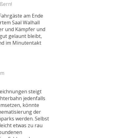
ßern!
 Fahrgäste am Ende
rtem Saal Walhall
eger und Kämpfer und
gut gelaunt bleibt,
und im Minutentakt
um
eichnungen steigt
hterbahn jedenfalls
 umsetzen, könnte
hematisierung der
parks werden. Selbst
leicht etwas zu rau
erbundenen