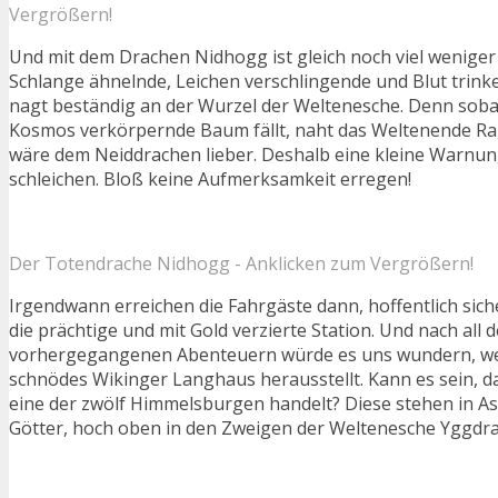
Vergrößern!
Und mit dem Drachen Nidhogg ist gleich noch viel weniger
Schlange ähnelnde, Leichen verschlingende und Blut trin
nagt beständig an der Wurzel der Weltenesche. Denn soba
Kosmos verkörpernde Baum fällt, naht das Weltenende Ra
wäre dem Neiddrachen lieber. Deshalb eine kleine Warnung
schleichen. Bloß keine Aufmerksamkeit erregen!
Der Totendrache Nidhogg - Anklicken zum Vergrößern!
Irgendwann erreichen die Fahrgäste dann, hoffentlich sic
die prächtige und mit Gold verzierte Station. Und nach all 
vorhergegangenen Abenteuern würde es uns wundern, wen
schnödes Wikinger Langhaus herausstellt. Kann es sein, d
eine der zwölf Himmelsburgen handelt? Diese stehen in A
Götter, hoch oben in den Zweigen der Weltenesche Yggdras