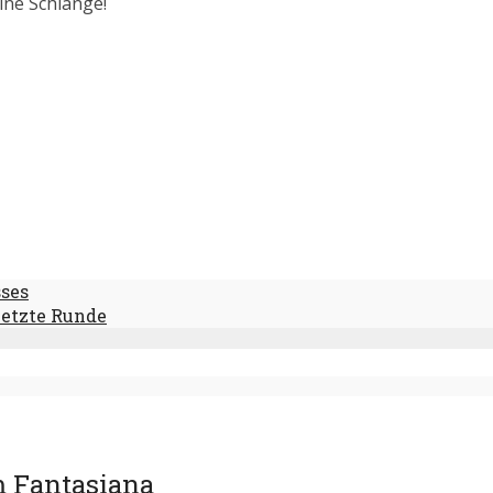
ine Schlange!
sses
letzte Runde
m Fantasiana