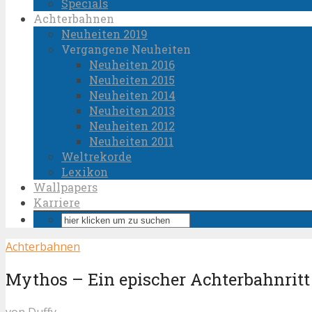
Specials
Achterbahnen
Neuheiten 2019
Vergangene Neuheiten
Neuheiten 2016
Neuheiten 2015
Neuheiten 2014
Neuheiten 2013
Neuheiten 2012
Neuheiten 2011
Weltrekorde
Lexikon
Wallpapers
Karriere
Achterbahnen
Mythos – Ein epischer Achterbahnritt
von
Duffy