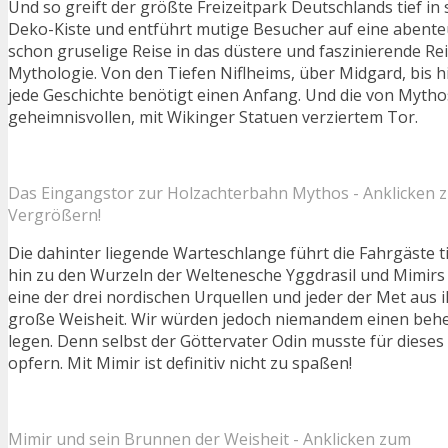
Und so greift der größte Freizeitpark Deutschlands tief in
Deko-Kiste und entführt mutige Besucher auf eine abenteue
schon gruselige Reise in das düstere und faszinierende Re
Mythologie. Von den Tiefen Niflheims, über Midgard, bis h
jede Geschichte benötigt einen Anfang. Und die von Myth
geheimnisvollen, mit Wikinger Statuen verziertem Tor.
Das Eingangstor zur Holzachterbahn Mythos - Anklicken 
Vergrößern!
Die dahinter liegende Warteschlange führt die Fahrgäste tie
hin zu den Wurzeln der Weltenesche Yggdrasil und Mimirs 
eine der drei nordischen Urquellen und jeder der Met aus i
große Weisheit. Wir würden jedoch niemandem einen behe
legen. Denn selbst der Göttervater Odin musste für dieses 
opfern. Mit Mimir ist definitiv nicht zu spaßen!
Mimir und sein Brunnen der Weisheit - Anklicken zum