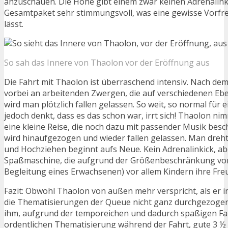
anzuschauen. Die Höhe gibt einem zwar keinen Adrenalinkic
Gesamtpaket sehr stimmungsvoll, was eine gewisse Vor
lässt.
So sah das Innere von Thaolon vor der Eröffnung aus
Die Fahrt mit Thaolon ist überraschend intensiv. Nach dem
vorbei an arbeitenden Zwergen, die auf verschiedenen Eb
wird man plötzlich fallen gelassen. So weit, so normal für e
jedoch denkt, dass es das schon war, irrt sich! Thaolon ni
eine kleine Reise, die noch dazu mit passender Musik bescha
wird hinaufgezogen und wieder fallen gelassen. Man dreht 
und Hochziehen beginnt aufs Neue. Kein Adrenalinkick, abe
Spaßmaschine, die aufgrund der Größenbeschränkung von
Begleitung eines Erwachsenen) vor allem Kindern ihre Fre
Fazit: Obwohl Thaolon von außen mehr verspricht, als er 
die Thematisierungen der Queue nicht ganz durchgezogen
ihm, aufgrund der temporeichen und dadurch spaßigen ­Fah
ordentlichen Thematisierung während der Fahrt, gute 3 ½