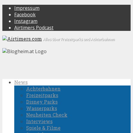
Impressum
Facebook
Instagram
Airtimers Podcast
Alles über Freizeitparks und Achterbahnen
News
Achterbahnen
Freizeitparks
Disney Parks
Wasserparks
Neuheiten Check
Interviews
Spiele & Filme