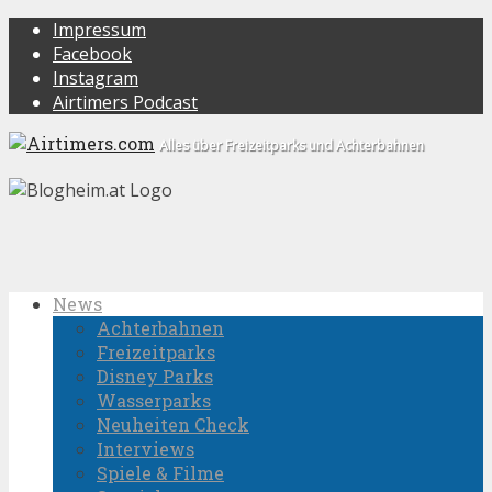
Impressum
Facebook
Instagram
Airtimers Podcast
Alles über Freizeitparks und Achterbahnen
News
Achterbahnen
Freizeitparks
Disney Parks
Wasserparks
Neuheiten Check
Interviews
Spiele & Filme