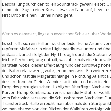
Beschallung durch den tollen Soundtrack gewährleistet
nimmt der Zug in einer Kurve etwas an Fahrt auf, bevor 
First Drop in einen Tunnel hinab geht.
Wenn es dämmert, liegt ein mystischer Schleier über Wod
Es schließt sich ein Hill an, welcher leider keine Airtime ve
tapferen Mitfahrer in eine Highspeedkurve unter und über
entlässt. Danach folgt der Fly-Through durch die Station, 
leichte Rechtsneigung enthält, was abermals eine innovati
darstellt, wobei dieser Effekt aufgrund der durchweg hoh
der Bahn relativ wenig wahrgenommen wird. Ein weiterer H
und schon rast die Midgardschlange in Richtung Atlantica 
dessen „Innenhof“ eine Wende stattfindet und man in ei
Drop des portugiesischen Highlights überfliegt. Nach eine
Kurven-Hump-Kombination erreichen die Mitfahrer wohlb
vom Fahrtwind zersaust, die Schlussbremse. Nach dem Du
Transfertrack-Halle erreicht man abermals den Startpunkt 
wo man ebenso von den Blicken der Walküren verfolgt wir