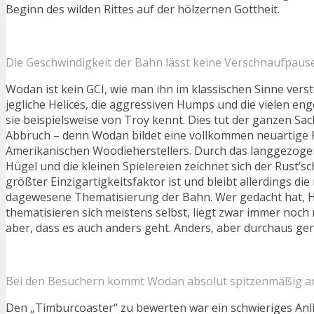
Beginn des wilden Rittes auf der hölzernen Gottheit.
Die Geschwindigkeit der Bahn lässt keine Verschnaufpaus
Wodan ist kein GCI, wie man ihn im klassischen Sinne verst
jegliche Helices, die aggressiven Humps und die vielen en
sie beispielsweise von Troy kennt. Dies tut der ganzen Sa
Abbruch – denn Wodan bildet eine vollkommen neuartige 
Amerikanischen Woodieherstellers. Durch das langgezogen
Hügel und die kleinen Spielereien zeichnet sich der Rust’s
größter Einzigartigkeitsfaktor ist und bleibt allerdings die
dagewesene Thematisierung der Bahn. Wer gedacht hat, 
thematisieren sich meistens selbst, liegt zwar immer noch 
aber, dass es auch anders geht. Anders, aber durchaus gen
Bei den Besuchern kommt Wodan absolut spitzenmäßig a
Den „Timburcoaster“ zu bewerten war ein schwieriges Anl