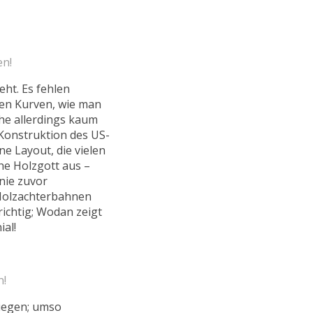
en!
eht. Es fehlen
gen Kurven, wie man
che allerdings kaum
Konstruktion des US-
e Layout, die vielen
che Holzgott aus –
 nie zuvor
Holzachterbahnen
richtig; Wodan zeigt
ial!
n!
iegen; umso