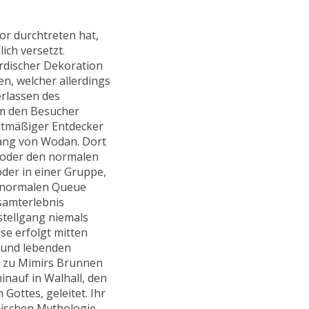
or durchtreten hat,
ich versetzt.
discher Dekoration
n, welcher allerdings
erlassen des
um den Besucher
chtmäßiger Entdecker
gang von Wodan. Dort
e oder den normalen
oder in einer Gruppe,
r normalen Queue
esamterlebnis
tellgang niemals
ise erfolgt mitten
n und lebenden
n zu Mimirs Brunnen
inauf in Walhall, den
Gottes, geleitet. Ihr
dischen Mythologie