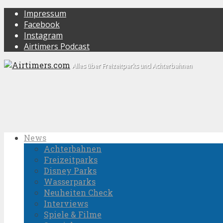
Impressum
Facebook
Instagram
Airtimers Podcast
Alles über Freizeitparks und Achterbahnen
News
Achterbahnen
Freizeitparks
Disney Parks
Wasserparks
Neuheiten Check
Interviews
Spiele & Filme