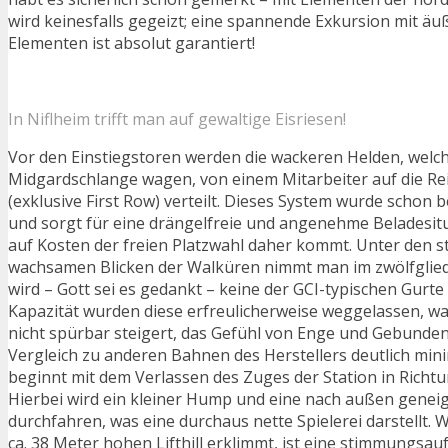
wird keinesfalls gegeizt; eine spannende Exkursion mit äu
Elementen ist absolut garantiert!
In Niflheim trifft man auf gewaltige Eisriesen!
Vor den Einstiegstoren werden die wackeren Helden, welche
Midgardschlange wagen, von einem Mitarbeiter auf die Re
(exklusive First Row) verteilt. Dieses System wurde schon be
und sorgt für eine drängelfreie und angenehme Beladesitu
auf Kosten der freien Platzwahl daher kommt. Unter den 
wachsamen Blicken der Walküren nimmt man im zwölfglied
wird – Gott sei es gedankt – keine der GCI-typischen Gurte
Kapazität wurden diese erfreulicherweise weggelassen, w
nicht spürbar steigert, das Gefühl von Enge und Gebunden
Vergleich zu anderen Bahnen des Herstellers deutlich mini
beginnt mit dem Verlassen des Zuges der Station in Richtung
Hierbei wird ein kleiner Hump und eine nach außen genei
durchfahren, was eine durchaus nette Spielerei darstellt
ca. 38 Meter hohen Lifthill erklimmt, ist eine stimmungsa