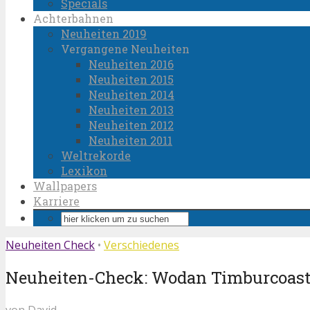
Specials
Achterbahnen
Neuheiten 2019
Vergangene Neuheiten
Neuheiten 2016
Neuheiten 2015
Neuheiten 2014
Neuheiten 2013
Neuheiten 2012
Neuheiten 2011
Weltrekorde
Lexikon
Wallpapers
Karriere
Neuheiten Check
•
Verschiedenes
Neuheiten-Check: Wodan Timburcoaste
von
David