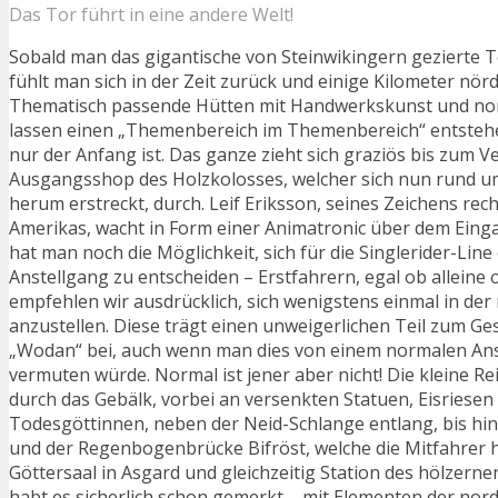
Das Tor führt in eine andere Welt!
Sobald man das gigantische von Steinwikingern gezierte T
fühlt man sich in der Zeit zurück und einige Kilometer nördl
Thematisch passende Hütten mit Handwerkskunst und nor
lassen einen „Themenbereich im Themenbereich“ entstehe
nur der Anfang ist. Das ganze zieht sich graziös bis zum V
Ausgangsshop des Holzkolosses, welcher sich nun rund 
herum erstreckt, durch. Leif Eriksson, seines Zeichens re
Amerikas, wacht in Form einer Animatronic über dem Ein
hat man noch die Möglichkeit, sich für die Singlerider-Lin
Anstellgang zu entscheiden – Erstfahrern, egal ob alleine 
empfehlen wir ausdrücklich, sich wenigstens einmal in de
anzustellen. Diese trägt einen unweigerlichen Teil zum G
„Wodan“ bei, auch wenn man dies von einem normalen Ans
vermuten würde. Normal ist jener aber nicht! Die kleine Re
durch das Gebälk, vorbei an versenkten Statuen, Eisriese
Todesgöttinnen, neben der Neid-Schlange entlang, bis hi
und der Regenbogenbrücke Bifröst, welche die Mitfahrer h
Göttersaal in Asgard und gleichzeitig Station des hölzernen 
habt es sicherlich schon gemerkt – mit Elementen der nor