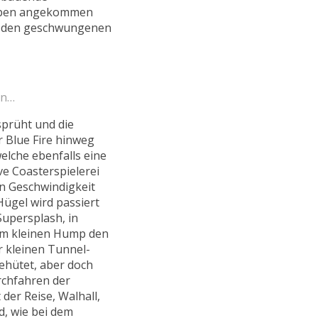
. Oben angekommen
es den geschwungenen
an…
rsprüht und die
 Blue Fire hinweg
welche ebenfalls eine
ve Coasterspielerei
en Geschwindigkeit
ügel wird passiert
Supersplash, in
nem kleinen Hump den
r kleinen Tunnel-
ehütet, aber doch
rchfahren der
der Reise, Walhall,
d, wie bei dem