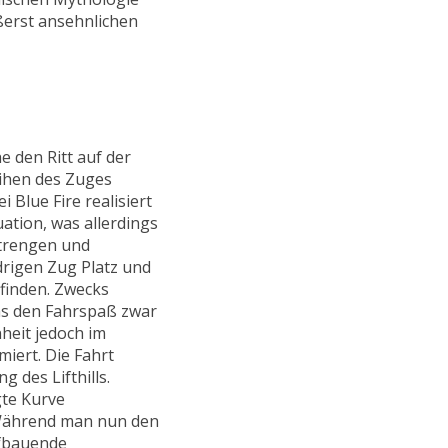
ßerst ansehnlichen
 den Ritt auf der
ihen des Zuges
i Blue Fire realisiert
ation, was allerdings
strengen und
rigen Zug Platz und
 finden. Zwecks
as den Fahrspaß zwar
heit jedoch im
miert. Die Fahrt
 des Lifthills.
gte Kurve
. Während man nun den
ufbauende