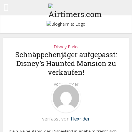
Disney Parks
Schnäppchenjäger aufgepasst:
Disney’s Haunted Mansion zu
verkaufen!
von
Flexrider
verfasst von
Flexrider
Nein, keine Panik, das Disneyland in Anaheim trennt sich