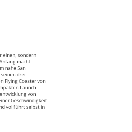
ur einen, sondern
 Anfang macht
om nahe San
 seinen drei
en Flying Coaster von
ompakten Launch
rentwicklung von
einer Geschwindigkeit
 vollführt selbst in