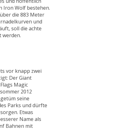
s und hoffentlich
n Iron Wolf bestehen.
über die 883 Meter
arnadelkurven und
ft, soll die achte
t werden.
ts vor knapp zwei
igt: Der Giant
 Flags Magic
ätsommer 2012
ngetüm seine
es Parks und dürfte
 sorgen. Etwas
 besserer Name als
fünf Bahnen mit