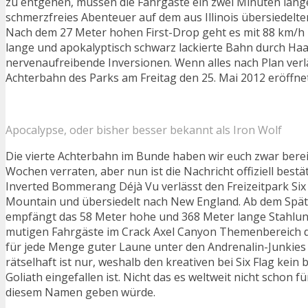
zu entgehen, müssen die Fahrgäste ein zwei Minuten lange
schmerzfreies Abenteuer auf dem aus Illinois übersiedelte
Nach dem 27 Meter hohen First-Drop geht es mit 88 km/h 
lange und apokalyptisch schwarz lackierte Bahn durch Ha
nervenaufreibende Inversionen. Wenn alles nach Plan verläu
Achterbahn des Parks am Freitag den 25. Mai 2012 eröffne
Apocalypse, oder bisher besser bekannt als Iron Wolf
Die vierte Achterbahn im Bunde haben wir euch zwar berei
Wochen verraten, aber nun ist die Nachricht offiziell bestät
Inverted Bommerang Déjà Vu verlässt den Freizeitpark Six
Mountain und übersiedelt nach New England. Ab dem Sp
empfängt das 58 Meter hohe und 368 Meter lange Stahlu
mutigen Fahrgäste im Crack Axel Canyon Themenbereich d
für jede Menge guter Laune unter den Andrenalin-Junkies
rätselhaft ist nur, weshalb den kreativen bei Six Flag kein
Goliath eingefallen ist. Nicht das es weltweit nicht schon 
diesem Namen geben würde.