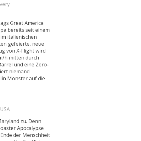
very
Flags Great America
pa bereits seit einem
im italienischen
ten gefeierte, neue
g von X-Flight wird
km/h mitten durch
Barrel und eine Zero-
tiert niemand
alin Monster auf die
n USA
Maryland zu. Denn
Coaster Apocalypse
 Ende der Menschheit