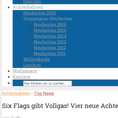
Specials
Achterbahnen
Neuheiten 2019
Vergangene Neuheiten
Neuheiten 2016
Neuheiten 2015
Neuheiten 2014
Neuheiten 2013
Neuheiten 2012
Neuheiten 2011
Weltrekorde
Lexikon
Wallpapers
Karriere
Achterbahnen
•
Top News
Six Flags gibt Vollgas! Vier neue Ach
von
Duffy