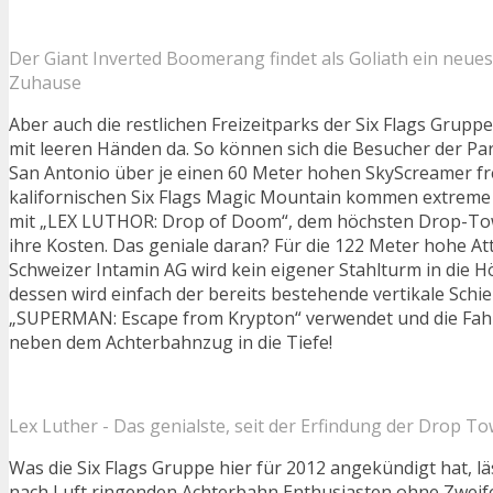
Der Giant Inverted Boomerang findet als Goliath ein neues
Zuhause
Aber auch die restlichen Freizeitparks der Six Flags Grupp
mit leeren Händen da. So können sich die Besucher der Pa
San Antonio über je einen 60 Meter hohen SkyScreamer f
kalifornischen Six Flags Magic Mountain kommen extreme 
mit „LEX LUTHOR: Drop of Doom“, dem höchsten Drop-Towe
ihre Kosten. Das geniale daran? Für die 122 Meter hohe At
Schweizer Intamin AG wird kein eigener Stahlturm in die H
dessen wird einfach der bereits bestehende vertikale Schi
„SUPERMAN: Escape from Krypton“ verwendet und die Fahr
neben dem Achterbahnzug in die Tiefe!
Lex Luther - Das genialste, seit der Erfindung der Drop T
Was die Six Flags Gruppe hier für 2012 angekündigt hat, läs
nach Luft ringenden Achterbahn Enthusiasten ohne Zweife