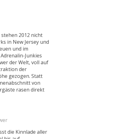
e stehen 2012 nicht
rks in New Jersey und
reuen und im
Adrenalin-Junkies
r der Welt, voll auf
traktion der
öhe gezogen. Statt
enenabschnitt von
gäste rasen direkt
ower
st die Kinnlade aller
l bis auf