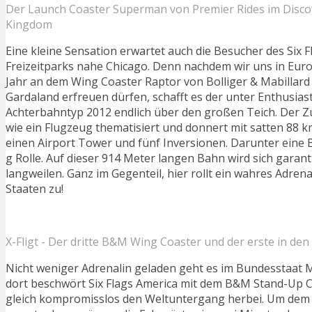
Der Launch Coaster Superman von Premier Rides im Disco
Kingdom
Eine kleine Sensation erwartet auch die Besucher des Six 
Freizeitparks nahe Chicago. Denn nachdem wir uns in Euro
Jahr an dem Wing Coaster Raptor von Bolliger & Mabillard 
Gardaland erfreuen dürfen, schafft es der unter Enthusias
Achterbahntyp 2012 endlich über den großen Teich. Der Zu
wie ein Flugzeug thematisiert und donnert mit satten 88 
einen Airport Tower und fünf Inversionen. Darunter eine 
g Rolle. Auf dieser 914 Meter langen Bahn wird sich garan
langweilen. Ganz im Gegenteil, hier rollt ein wahres Adren
Staaten zu!
X-Fligt - Der dritte B&M Wing Coaster und der erste in de
Nicht weniger Adrenalin geladen geht es im Bundesstaat 
dort beschwört Six Flags America mit dem B&M Stand-Up 
gleich kompromisslos den Weltuntergang herbei. Um dem