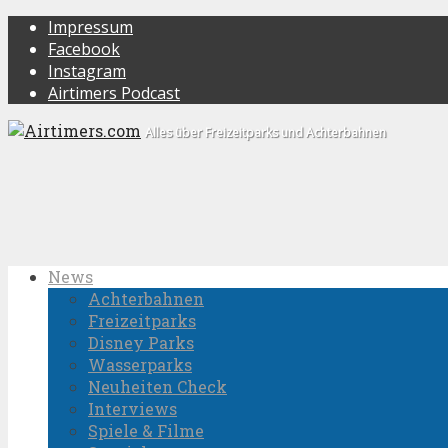
Impressum
Facebook
Instagram
Airtimers Podcast
Alles über Freizeitparks und Achterbahnen
News
Achterbahnen
Freizeitparks
Disney Parks
Wasserparks
Neuheiten Check
Interviews
Spiele & Filme