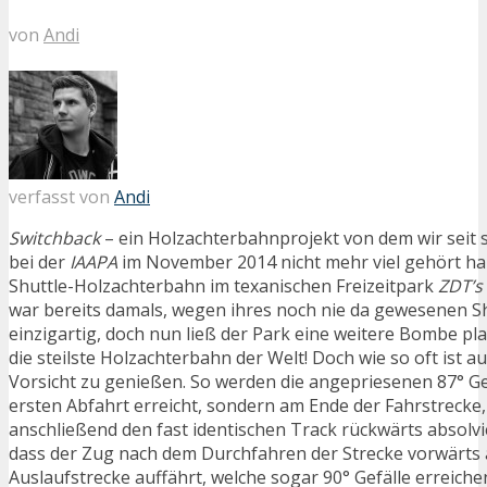
von
Andi
verfasst von
Andi
Switchback
– ein Holzachterbahnprojekt von dem wir seit
bei der
IAAPA
im November 2014 nicht mehr viel gehört ha
Shuttle-Holzachterbahn im texanischen Freizeitpark
ZDT’s
war bereits damals, wegen ihres noch nie da gewesenen S
einzigartig, doch nun ließ der Park eine weitere Bombe pl
die steilste Holzachterbahn der Welt! Doch wie so oft ist a
Vorsicht zu genießen. So werden die angepriesenen 87° Gef
ersten Abfahrt erreicht, sondern am Ende der Fahrstrecke
anschließend den fast identischen Track rückwärts absolvie
dass der Zug nach dem Durchfahren der Strecke vorwärts 
Auslaufstrecke auffährt, welche sogar 90° Gefälle erreiche