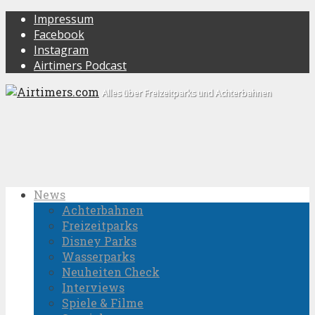
Impressum
Facebook
Instagram
Airtimers Podcast
Alles über Freizeitparks und Achterbahnen
News
Achterbahnen
Freizeitparks
Disney Parks
Wasserparks
Neuheiten Check
Interviews
Spiele & Filme