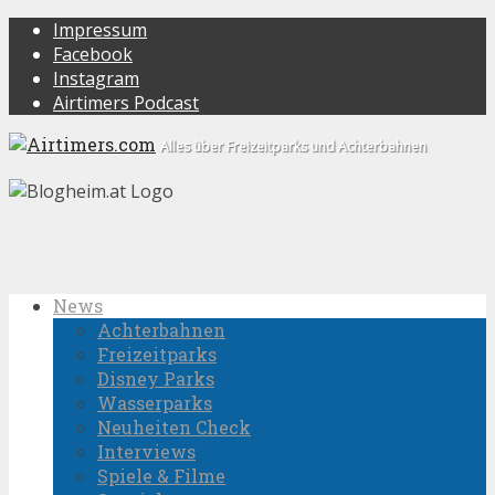
Impressum
Facebook
Instagram
Airtimers Podcast
Alles über Freizeitparks und Achterbahnen
News
Achterbahnen
Freizeitparks
Disney Parks
Wasserparks
Neuheiten Check
Interviews
Spiele & Filme