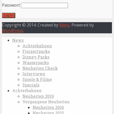
Passwort
Copyright © 2014. Created by
Meks
. Powered by
WordPress
.
News
Achterbahnen
Freizeitparks
Disney Parks
Wasserparks
Neuheiten Check
Interviews
Spiele & Filme
Specials
Achterbahnen
Neuheiten 2019
Vergangene Neuheiten
Neuheiten 2016
Neuheiten 2015