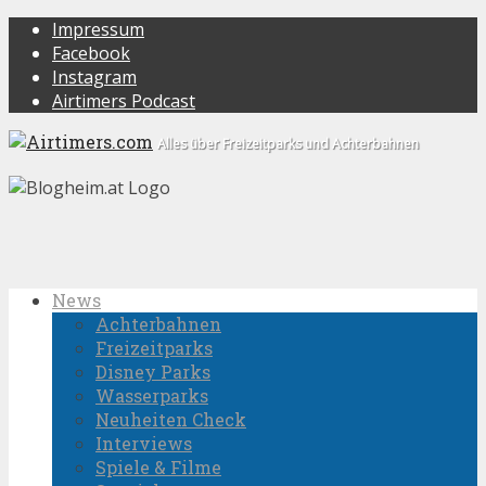
Impressum
Facebook
Instagram
Airtimers Podcast
Alles über Freizeitparks und Achterbahnen
News
Achterbahnen
Freizeitparks
Disney Parks
Wasserparks
Neuheiten Check
Interviews
Spiele & Filme