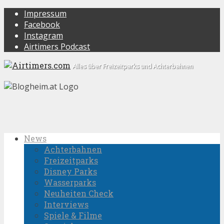
Impressum
Facebook
Instagram
Airtimers Podcast
Alles über Freizeitparks und Achterbahnen
News
Achterbahnen
Freizeitparks
Disney Parks
Wasserparks
Neuheiten Check
Interviews
Spiele & Filme