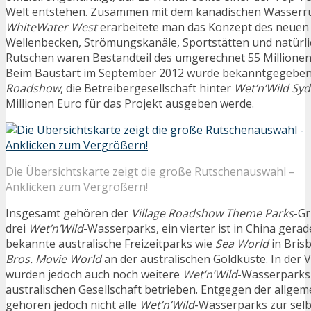
Welt entstehen. Zusammen mit dem kanadischen Wasserru
WhiteWater West
erarbeitete man das Konzept des neuen
Wellenbecken, Strömungskanäle, Sportstätten und natürlic
Rutschen waren Bestandteil des umgerechnet 55 Millionen
Beim Baustart im September 2012 wurde bekanntgegeben
Roadshow
, die Betreibergesellschaft hinter
Wet’n’Wild Sy
Millionen Euro für das Projekt ausgeben werde.
Die Übersichtskarte zeigt die große Rutschenauswahl –
Anklicken zum Vergrößern!
Insgesamt gehören der
Village Roadshow Theme Parks
-Gr
drei
Wet’n’Wild
-Wasserparks, ein vierter ist in China gera
bekannte australische Freizeitparks wie
Sea World
in Bris
Bros. Movie World
an der australischen Goldküste. In der
wurden jedoch auch noch weitere
Wet’n’Wild
-Wasserparks
australischen Gesellschaft betrieben. Entgegen der allg
gehören jedoch nicht alle
Wet’n’Wild
-Wasserparks zur selb