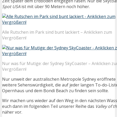
Zeit später dem Erdboden entgegen rasen. Nur die Skyco
Spot USA
ist mit über 90 Metern noch höher.
Alle Rutschen im Park sind bunt lackiert – Anklicken zum
Vergrößern!
Nur was für Mutige: der Sydney SkyCoaster – Anklicken z
Vergrößern!
Nur unweit der australischen Metropole Sydney eröffnete
weitere Sehenswürdigkeit, die auf jeder langen To-do-Lis
Opernhaus und dem Bondi Beach zu finden sein sollte.
Wir machen uns wieder auf den Weg in den nächsten Wass
euch dann im folgenden Teil unserer Reihe das
Valley of 
näher vor.