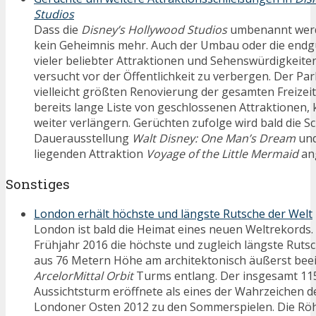
Studios
Dass die
Disney’s Hollywood Studios
umbenannt werde
kein Geheimnis mehr. Auch der Umbau oder die endg
vieler beliebter Attraktionen und Sehenswürdigkeiten,
versucht vor der Öffentlichkeit zu verbergen. Der Par
vielleicht größten Renovierung der gesamten Freizeit
bereits lange Liste von geschlossenen Attraktionen, 
weiter verlängern. Gerüchten zufolge wird bald die S
Dauerausstellung
Walt Disney: One Man’s Dream
und
liegenden Attraktion
Voyage of the Little Mermaid
an
Sonstiges
London erhält höchste und längste Rutsche der Welt
London ist bald die Heimat eines neuen Weltrekords. 
Frühjahr 2016 die höchste und zugleich längste Rutsch
aus 76 Metern Höhe am architektonisch äußerst be
ArcelorMittal Orbit
Turms entlang. Der insgesamt 11
Aussichtsturm eröffnete als eines der Wahrzeichen 
Londoner Osten 2012 zu den Sommerspielen. Die Röh