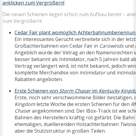
Die neuen Schienen liegen schon zum Aufbau bereit – ank
zum Vergrößern!
Cedar Fair plant womöglich Achterbahnumbenennu
Ein interessantes Gerücht verbreitete sich in der let
Großachterbahnen von Cedar Fair in
Carowinds
und
Angeblich würde der Vetrag an den Namensrechten v
besser bekannt als Intimidator, nach 5 Jahren bald a
Vertrag verlängert wird, ist nicht bekannt, jedoch wir
komplette Merchandise von
Intimidator
und
Intimida
Rabatten angeboten.
Erste Schienen von
Storm Chaser
im
Kentucky King
Erste, noch sehr verschwommene Bilder bestätigen, 
Kingdom
letzte Woche die ersten Schienen für den
R
Chase
r angekommen sind. Der iBox-Track ist wie sc
Bahnen des Herstellers kräftig rot gefärbt. Die Bahn 
ehemaligen, duellierenden Holzachterbahnen
Twiste
aber die Stützstruktur in großen Teilen.