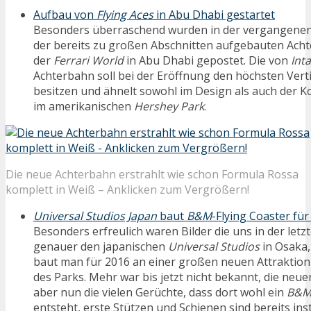
Aufbau von
Flying Aces
in Abu Dhabi gestartet
Besonders überraschend wurden in der vergangenen
der bereits zu großen Abschnitten aufgebauten Ach
der
Ferrari World
in Abu Dhabi gepostet. Die von
Int
Achterbahn soll bei der Eröffnung den höchsten Vert
besitzen und ähnelt sowohl im Design als auch der 
im amerikanischen
Hershey Park
.
Die neue Achterbahn erstrahlt wie schon Formula Rossa
komplett in Weiß – Anklicken zum Vergrößern!
Universal Studios Japan
baut
B&M
-Flying Coaster für
Besonders erfreulich waren Bilder die uns in der let
genauer den japanischen
Universal Studios
in Osaka,
baut man für 2016 an einer großen neuen Attraktion 
des Parks. Mehr war bis jetzt nicht bekannt, die neu
aber nun die vielen Gerüchte, dass dort wohl ein
B&
entsteht, erste Stützen und Schienen sind bereits inst