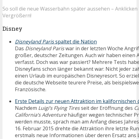
So soll die neue Wasserbahn später aussehen – Anklicken
Vergrößern!
Disney
Disneyland Paris
spaltet die Nation
Das
Disneyland Paris
war in der letzten Woche Angrif
großer, deutscher Zeitungen. Auch wir haben einen A
verfasst. Doch was war passiert? Mehrere Tests habe
Disneyfans schon länger bekannt war: Nicht jeder zahl
einen Urlaub im europäischen Disneyresort. So erzie
die deutsche Webseite teurere Preise, als beispielswe
Französische.
Erste Details zur neuen Attraktion im kalifornischen
Nachdem
Luigi’s Flying Tires
seit der Eröffnung des
C
California’s Adventure
häufiger wegen technischer P
werden musste, sprach man am Anfang dieses Jahres
16. Februar 2015 drehte die Attraktion ihre letzte R
erstmals neue Informationen über deren Ersatz ans L