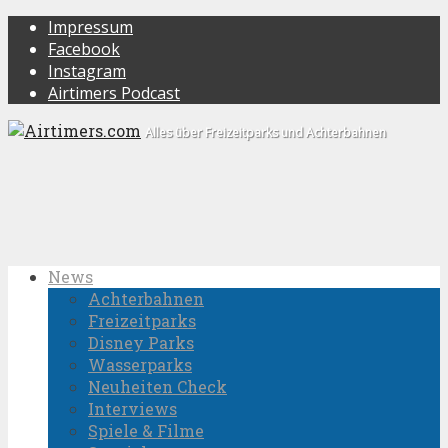
Impressum
Facebook
Instagram
Airtimers Podcast
Alles über Freizeitparks und Achterbahnen
News
Achterbahnen
Freizeitparks
Disney Parks
Wasserparks
Neuheiten Check
Interviews
Spiele & Filme