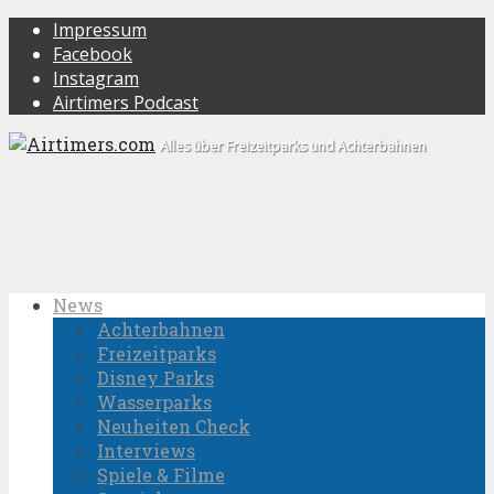
Impressum
Facebook
Instagram
Airtimers Podcast
Alles über Freizeitparks und Achterbahnen
News
Achterbahnen
Freizeitparks
Disney Parks
Wasserparks
Neuheiten Check
Interviews
Spiele & Filme