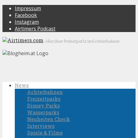
Impressum
Facebook
Instagram
Airtimers Podcast
Alles über Freizeitparks und Achterbahnen
News
Achterbahnen
Freizeitparks
Disney Parks
Wasserparks
Neuheiten Check
Interviews
Spiele & Filme