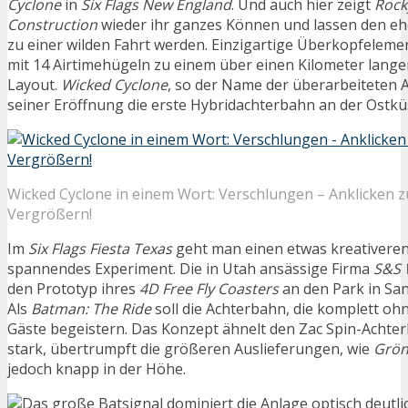
Cyclone
in
Six Flags New England
. Und auch hier zeigt
Rock
Construction
wieder ihr ganzes Können und lassen den eh
zu einer wilden Fahrt werden. Einzigartige Überkopfeleme
mit 14 Airtimehügeln zu einem über einen Kilometer lang
Layout.
Wicked Cyclone
, so der Name der überarbeiteten A
seiner Eröffnung die erste Hybridachterbahn an der Ostkü
Wicked Cyclone in einem Wort: Verschlungen – Anklicken 
Vergrößern!
Im
Six Flags Fiesta Texas
geht man einen etwas kreativere
spannendes Experiment. Die in Utah ansässige Firma
S&S 
den Prototyp ihres
4D Free Fly Coasters
an den Park in San
Als
Batman: The Ride
soll die Achterbahn, die komplett o
Gäste begeistern. Das Konzept ähnelt den Zac Spin-Acht
stark, übertrumpft die größeren Auslieferungen, wie
Grön
jedoch knapp in der Höhe.