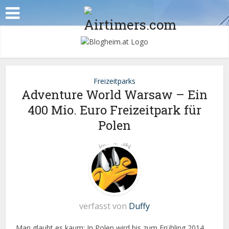
Freizeitparks
Adventure World Warsaw – Ein
400 Mio. Euro Freizeitpark für
Polen
von
Duffy
verfasst von
Duffy
Man glaubt es kaum: In Polen wird bis zum Frühling 2014