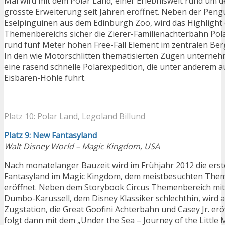
Mai wird mit dem Polar Land, einer Erlebniswelt rund um d
grösste Erweiterung seit Jahren eröffnet. Neben der Peng
Eselpinguinen aus dem Edinburgh Zoo, wird das Highlight
Themenbereichs sicher die Zierer-Familienachterbahn Pola
rund fünf Meter hohen Free-Fall Element im zentralen Ber
In den wie Motorschlitten thematisierten Zügen unterneh
eine rasend schnelle Polarexpedition, die unter anderem a
Eisbären-Höhle führt.
Platz 10: Polar Land, Legoland Billund
Platz 9: New Fantasyland
Walt Disney World – Magic Kingdom, USA
Nach monatelanger Bauzeit wird im Frühjahr 2012 die ers
Fantasyland im Magic Kingdom, dem meistbesuchten Them
eröffnet. Neben dem Storybook Circus Themenbereich mi
Dumbo-Karussell, dem Disney Klassiker schlechthin, wird 
Zugstation, die Great Goofini Achterbahn und Casey Jr. erö
folgt dann mit dem „Under the Sea – Journey of the Little