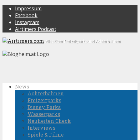
Impressum
Facebook
Instagram
Airtimers Podcast
Alles über Freizeitparks und Achterbahnen
News
Achterbahnen
Freizeitparks
Disney Parks
Wasserparks
Neuheiten Check
Interviews
Spiele & Filme