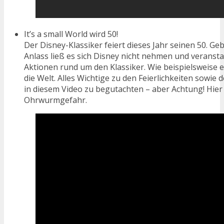
It’s a small World wird 50!
Der Disney-Klassiker feiert dieses Jahr seinen 50. Ge
Anlass ließ es sich Disney nicht nehmen und veransta
Aktionen rund um den Klassiker. Wie beispielsweise
die Welt. Alles Wichtige zu den Feierlichkeiten sowie d
in diesem Video zu begutachten – aber Achtung! Hier
Ohrwurmgefahr.