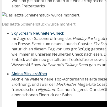
Wir sind gespannt und hoffen auf eine erfolgreiche 
alten Freizeitparks.
Das letzte Schienenstück wurde montiert.
Sky Scream Neuheiten-Check
Im Zuge der Saisoneröffnung des
Holiday Parks
gab 
ein Presse-Event zum neuen Launch-Coaster
Sky Sc
natürlich an diesem Tag von uns großzügig getestet. 
wie immer in unserem Neuheiten Check nachlesen. D
Einblick auf die neu gestalteten Teufelsfässer sowie
Wasserski-Show
Hollywood’s Talking Dead
gab es an
Alpina Blitz eröffnet
Auch eine weitere neue Top-Achterbahn feierte die
Eröffnung, und zwar der
Mack-Rides
Mega-Lite Coas
französischen
Nigloland
. Das nun folgende Onride/Of
einen schönen Eindruck der Bahn: