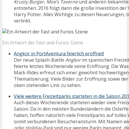
Krusty Burger
,
Moe’s Taverne
und anderen bekannten
entstehen. 2016 folgt dann die große Investition der
Harry Potter. Alles Wichtige zu diesen Neuerungen, 
verlinkt.
Ein Artwort der Fast and Furios Szene
Angkor in PortAventura feierlich eröffnet!
Der neue Splash-Battle
Angkor
im spanischen Freize
feierte letztes Wochenende seine Eröffnung. Die Was
Mack-Rides erfreut sich einer gewohnt hochwertigen 
Thematisierung. Viele Bilder zur Eröffnung sowie der
oben stehenden Link zu sehen.
Viele weitere Freizeitparks starteten in die Saison 20
Auch dieses Wochenende starteten wieder viele Freize
Saison. Da in den meisten Bundesländern die Osterf
haben, hoffen natürlich viele Freizeitparks auf tolle
somit verbundenen Besucheransturm. Mit Namen w
oder Holiday Park
sind nur wenige Parks benannt, die