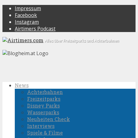
Impressum
Facebook
Instagram
Airtimers Podcast
Alles über Freizeitparks und Achterbahnen
News
Achterbahnen
Freizeitparks
Disney Parks
Wasserparks
Neuheiten Check
Interviews
Spiele & Filme