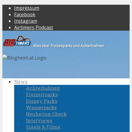
Impressum
Facebook
Instagram
Airtimers Podcast
Alles über Freizeitparks und Achterbahnen
News
Achterbahnen
Freizeitparks
Disney Parks
Wasserparks
Neuheiten Check
Interviews
Spiele & Filme