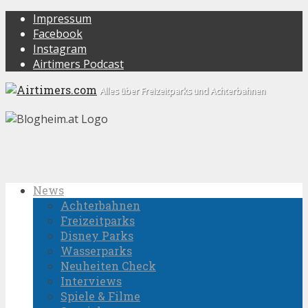
Impressum
Facebook
Instagram
Airtimers Podcast
Alles über Freizeitparks und Achterbahnen
News
Achterbahnen
Freizeitparks
Disney Parks
Wasserparks
Neuheiten Check
Interviews
Spiele & Filme