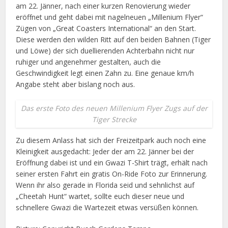
am 22. Jänner, nach einer kurzen Renovierung wieder
eröffnet und geht dabei mit nagelneuen „Millenium Flyer“
Zügen von „Great Coasters International“ an den Start.
Diese werden den wilden Ritt auf den beiden Bahnen (Tiger
und Löwe) der sich duellierenden Achterbahn nicht nur
ruhiger und angenehmer gestalten, auch die
Geschwindigkeit legt einen Zahn zu. Eine genaue km/h
Angabe steht aber bislang noch aus.
Das erste Foto des neuen Millenium Flyer Zugs auf der
Tiger Strecke
Zu diesem Anlass hat sich der Freizeitpark auch noch eine
Kleinigkeit ausgedacht: Jeder der am 22. Jänner bei der
Eröffnung dabei ist und ein Gwazi T-Shirt trägt, erhält nach
seiner ersten Fahrt ein gratis On-Ride Foto zur Erinnerung.
Wenn ihr also gerade in Florida seid und sehnlichst auf
„Cheetah Hunt“ wartet, sollte euch dieser neue und
schnellere Gwazi die Wartezeit etwas versüßen können.