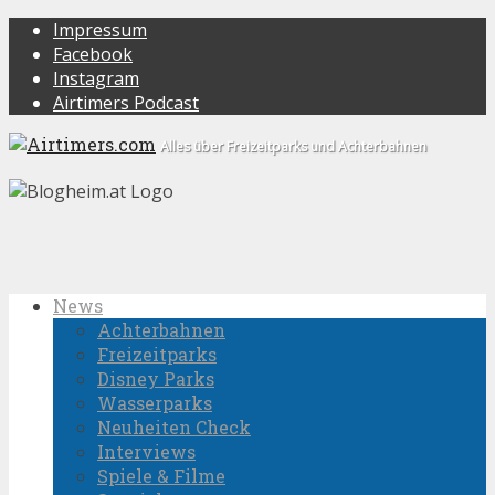
Impressum
Facebook
Instagram
Airtimers Podcast
Alles über Freizeitparks und Achterbahnen
News
Achterbahnen
Freizeitparks
Disney Parks
Wasserparks
Neuheiten Check
Interviews
Spiele & Filme