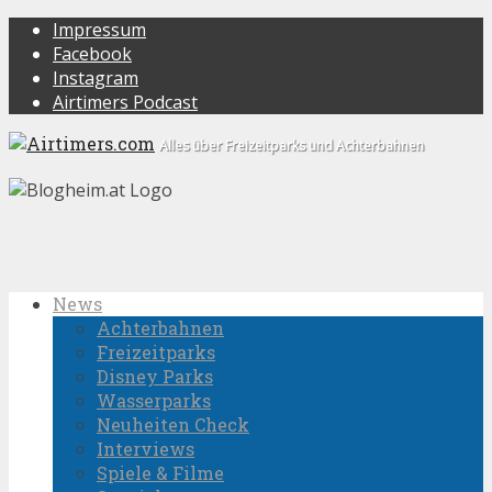
Impressum
Facebook
Instagram
Airtimers Podcast
Alles über Freizeitparks und Achterbahnen
News
Achterbahnen
Freizeitparks
Disney Parks
Wasserparks
Neuheiten Check
Interviews
Spiele & Filme