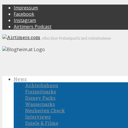
Impressum
Facebook
Instagram
Airtimers Podcast
Alles über Freizeitparks und Achterbahnen
News
Achterbahnen
Freizeitparks
Disney Parks
Wasserparks
Neuheiten Check
Interviews
Spiele & Filme