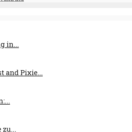
 in...
t and Pixie...
:...
zu...