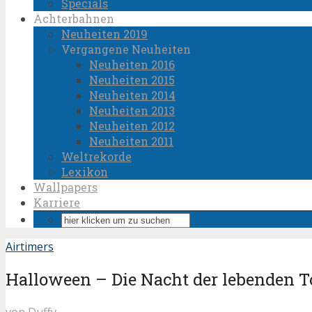
Specials
Achterbahnen
Neuheiten 2019
Vergangene Neuheiten
Neuheiten 2016
Neuheiten 2015
Neuheiten 2014
Neuheiten 2013
Neuheiten 2012
Neuheiten 2011
Weltrekorde
Lexikon
Wallpapers
Karriere
Airtimers
Halloween – Die Nacht der lebenden T
von
Duffy