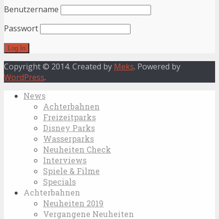
Benutzername
Passwort
Copyright © 2014. Created by
Meks
. Powered by
WordPress
.
News
Achterbahnen
Freizeitparks
Disney Parks
Wasserparks
Neuheiten Check
Interviews
Spiele & Filme
Specials
Achterbahnen
Neuheiten 2019
Vergangene Neuheiten