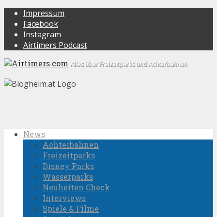
Impressum
Facebook
Instagram
Airtimers Podcast
Alles über Freizeitparks und Achterbahnen
News
Achterbahnen
Freizeitparks
Disney Parks
Wasserparks
Neuheiten Check
Interviews
Spiele & Filme