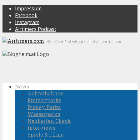
Impressum
Facebook
Instagram
Airtimers Podcast
Alles über Freizeitparks und Achterbahnen
News
Achterbahnen
Freizeitparks
Disney Parks
Wasserparks
Neuheiten Check
Interviews
Spiele & Filme