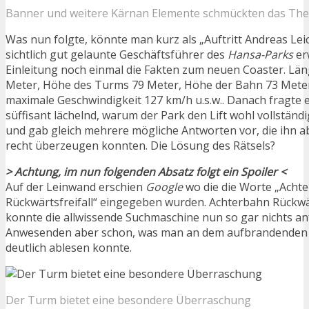
Banner und weitere Kärnan Elemente schmückten das The
Was nun folgte, könnte man kurz als „Auftritt Andreas Leic
sichtlich gut gelaunte Geschäftsführer des
Hansa-Parks
er
Einleitung noch einmal die Fakten zum neuen Coaster. Lä
Meter, Höhe des Turms 79 Meter, Höhe der Bahn 73 Meter
maximale Geschwindigkeit 127 km/h u.s.w.. Danach fragte
süffisant lächelnd, warum der Park den Lift wohl vollstän
und gab gleich mehrere mögliche Antworten vor, die ihn ab
recht überzeugen konnten. Die Lösung des Rätsels?
> Achtung, im nun folgenden Absatz folgt ein Spoiler <
Auf der Leinwand erschien
Google
wo die die Worte „Acht
Rückwärtsfreifall“ eingegeben wurden. Achterbahn Rückwär
konnte die allwissende Suchmaschine nun so gar nichts an
Anwesenden aber schon, was man an dem aufbrandenden J
deutlich ablesen konnte.
Der Turm bietet eine besondere Überraschung