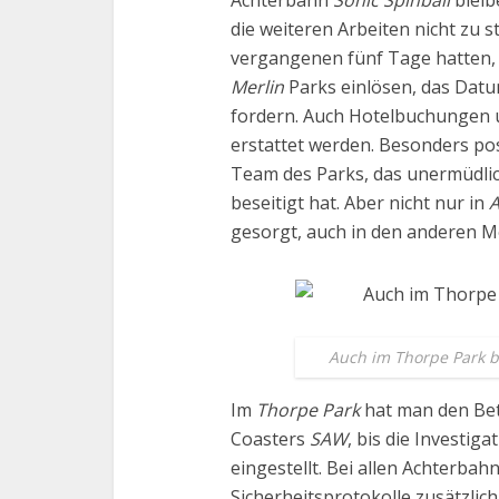
Achterbahn
Sonic Spinball
bleib
die weiteren Arbeiten nicht zu s
vergangenen fünf Tage hatten, 
Merlin
Parks einlösen, das Datu
fordern. Auch Hotelbuchungen
erstattet werden. Besonders po
Team des Parks, das unermüdli
beseitigt hat. Aber nicht nur in
A
gesorgt, auch in den anderen 
Auch im Thorpe Park bl
Im
Thorpe Park
hat man den Bet
Coasters
SAW
, bis die Investig
eingestellt. Bei allen Achterb
Sicherheitsprotokolle zusätzlic