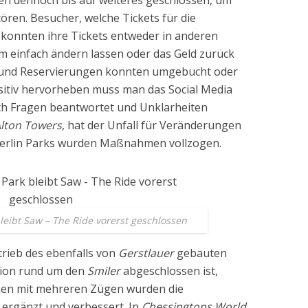
en dennoch bis auf weiteres geschlossen, um
tören. Besucher, welche Tickets für die
konnten ihre Tickets entweder in anderen
m einfach ändern lassen oder das Geld zurück
 und Reservierungen konnten umgebucht oder
sitiv hervorheben muss man das Social Media
ch Fragen beantwortet und Unklarheiten
lton Towers
, hat der Unfall für Veränderungen
Merlin Parks wurden Maßnahmen vollzogen.
eibt Saw – The Ride vorerst geschlossen
rieb des ebenfalls von
Gerstlauer
gebauten
ation rund um den
Smiler
abgeschlossen ist,
ahnen mit mehreren Zügen wurden die
h ergänzt und verbessert. In
Chessingtons World