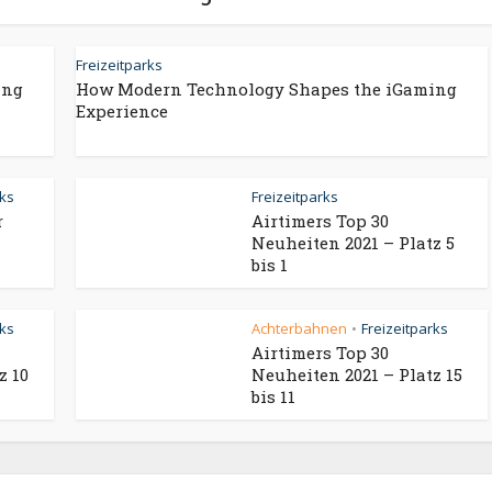
Freizeitparks
ing
How Modern Technology Shapes the iGaming
Experience
rks
Freizeitparks
r
Airtimers Top 30
Neuheiten 2021 – Platz 5
bis 1
rks
Achterbahnen
Freizeitparks
•
Airtimers Top 30
z 10
Neuheiten 2021 – Platz 15
bis 11