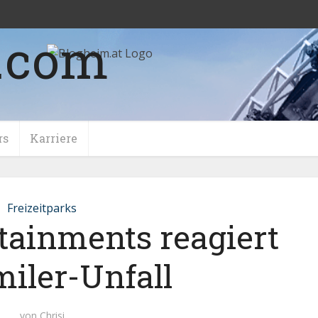
rs
Karriere
Freizeitparks
tainments reagiert
miler-Unfall
von
Chrisi