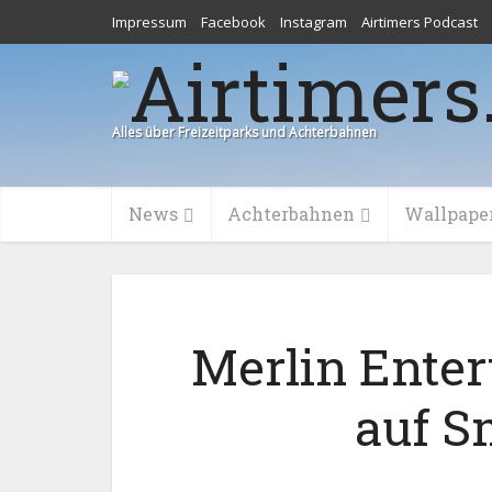
Impressum
Facebook
Instagram
Airtimers Podcast
Alles über Freizeitparks und Achterbahnen
News
Achterbahnen
Wallpape
Merlin Enter
auf S