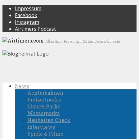
Impressum
Facebook
Instagram
Airtimers Podcast
Alles über Freizeitparks und Achterbahnen
News
Achterbahnen
Freizeitparks
Disney Parks
Wasserparks
Neuheiten Check
Interviews
Spiele & Filme