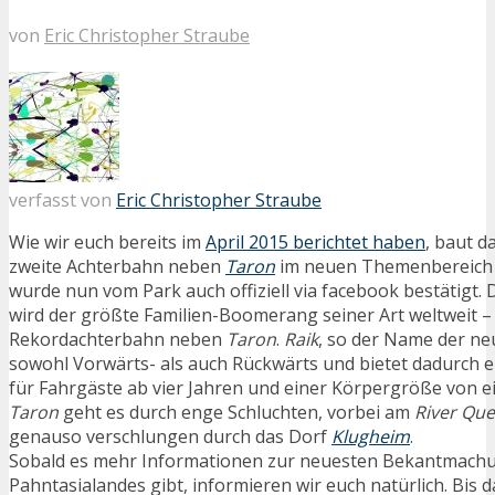
von
Eric Christopher Straube
verfasst von
Eric Christopher Straube
Wie wir euch bereits im
April 2015 berichtet haben
, baut d
zweite Achterbahn neben
Taron
im neuen Themenbereic
wurde nun vom Park auch offiziell via facebook bestätigt. 
wird der größte Familien-Boomerang seiner Art weltweit – 
Rekordachterbahn neben
Taron
.
Raik
, so der Name der ne
sowohl Vorwärts- als auch Rückwärts und bietet dadurch ei
für Fahrgäste ab vier Jahren und einer Körpergröße von 
Taron
geht es durch enge Schluchten, vorbei am
River Que
genauso verschlungen durch das Dorf
Klugheim
.
Sobald es mehr Informationen zur neuesten Bekantmach
Pahntasialandes gibt, informieren wir euch natürlich. Bis 