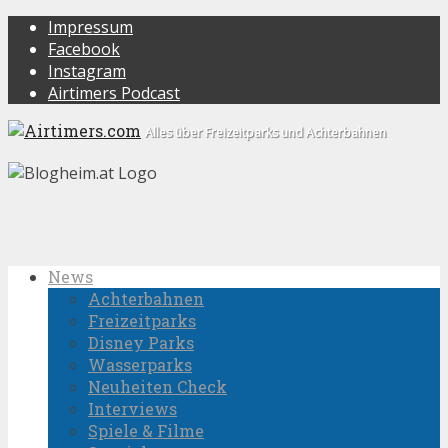
Impressum
Facebook
Instagram
Airtimers Podcast
Alles über Freizeitparks und Achterbahnen
News
Achterbahnen
Freizeitparks
Disney Parks
Wasserparks
Neuheiten Check
Interviews
Spiele & Filme