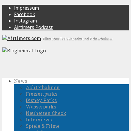
Impressum
Facebook
Instagram
Airtimers Podcast
Alles über Freizeitparks und Achterbahnen
News
Achterbahnen
Freizeitparks
Disney Parks
Wasserparks
Neuheiten Check
Interviews
Spiele & Filme