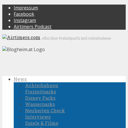
Impressum
Facebook
Instagram
Airtimers Podcast
Alles über Freizeitparks und Achterbahnen
News
Achterbahnen
Freizeitparks
Disney Parks
Wasserparks
Neuheiten Check
Interviews
Spiele & Filme