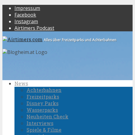
Impressum
Facebook
Instagram
Airtimers Podcast
Alles über Freizeitparks und Achterbahnen
News
Achterbahnen
Freizeitparks
Disney Parks
Wasserparks
Neuheiten Check
Interviews
Spiele & Filme