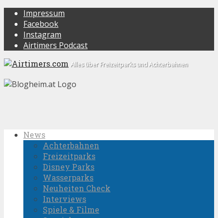
Impressum
Facebook
Instagram
Airtimers Podcast
Alles über Freizeitparks und Achterbahnen
News
Achterbahnen
Freizeitparks
Disney Parks
Wasserparks
Neuheiten Check
Interviews
Spiele & Filme