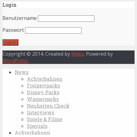
Login
Benutzername
Passwort
Copyright © 2014. Created by
Meks
. Powered by
WordPress
.
News
Achterbahnen
Freizeitparks
Disney Parks
Wasserparks
Neuheiten Check
Interviews
Spiele & Filme
Specials
Achterbahnen