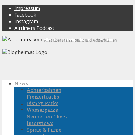
Impressum
Facebook
Instagram
Airtimers Podcast
Alles über Freizeitparks und Achterbahnen
News
Achterbahnen
Freizeitparks
Disney Parks
Wasserparks
Neuheiten Check
Interviews
Spiele & Filme