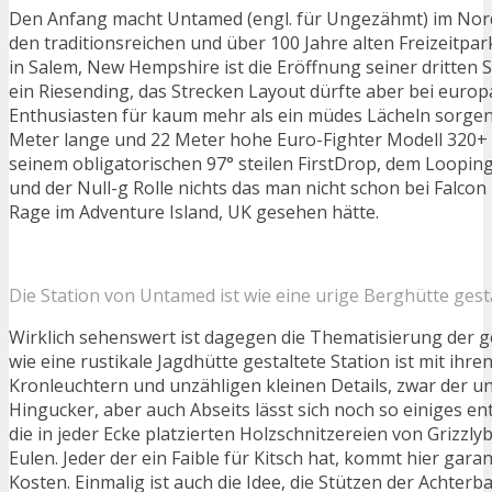
Den Anfang macht Untamed (engl. für Ungezähmt) im Nord
den traditionsreichen und über 100 Jahre alten Freizeitpa
in Salem, New Hempshire ist die Eröffnung seiner dritten
ein Riesending, das Strecken Layout dürfte aber bei euro
Enthusiasten für kaum mehr als ein müdes Lächeln sorgen.
Meter lange und 22 Meter hohe Euro-Fighter Modell 320+ 
seinem obligatorischen 97° steilen FirstDrop, dem Loopi
und der Null-g Rolle nichts das man nicht schon bei Falcon 
Rage im Adventure Island, UK gesehen hätte.
Die Station von Untamed ist wie eine urige Berghütte gest
Wirklich sehenswert ist dagegen die Thematisierung der 
wie eine rustikale Jagdhütte gestaltete Station ist mit ih
Kronleuchtern und unzähligen kleinen Details, zwar der u
Hingucker, aber auch Abseits lässt sich noch so einiges en
die in jeder Ecke platzierten Holzschnitzereien von Grizzly
Eulen. Jeder der ein Faible für Kitsch hat, kommt hier garan
Kosten. Einmalig ist auch die Idee, die Stützen der Achterb