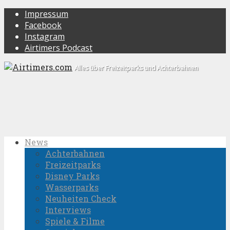
Impressum
Facebook
Instagram
Airtimers Podcast
Alles über Freizeitparks und Achterbahnen
News
Achterbahnen
Freizeitparks
Disney Parks
Wasserparks
Neuheiten Check
Interviews
Spiele & Filme