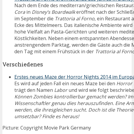
Nach dem Ende des mediterran/griechischen Restau
Cora
in
Disney’s Boardwalk
eröffnet nach der Schlie
im September die
Trattoria al Forno
, ein Restaurant 
Ecke des Mittelmeers. Das italienische Ambiente wird
hohe Vielfalt an Pasta-Gerichten und weiteren medit
Köstlichkeiten. Neben einem entspannten Abendess
anstrengendem Parktag, werden die Gäste auch die 
den Tag mit einem Frühstück in der
Trattoria al Forn
Verschiedenes
Erstes neues Maze der Horror Nights 2014 im Europ
Es wird auf jeden Fall ein neues Maze bei den
Horror 
trägt den Namen
Labor
und wird wie folgt beschriebe
Können Zombies kontrollierbar gemacht werden? Im
Wissenschaftler genau dies herauszufinden. Eine Arm
werden, die ihresgleichen sucht. Doch ist die Theorie
umsetzbar? Finde es heraus!
Picture: Copyright Movie Park Germany