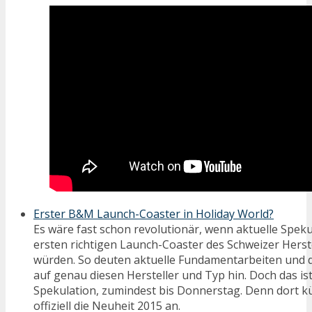
Erster B&M Launch-Coaster in Holiday World?
Es wäre fast schon revolutionär, wenn aktuelle Spek
ersten richtigen Launch-Coaster des Schweizer Hers
würden. So deuten aktuelle Fundamentarbeiten und 
auf genau diesen Hersteller und Typ hin. Doch das ist
Spekulation, zumindest bis Donnerstag. Denn dort k
offiziell die Neuheit 2015 an.