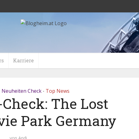
rs
Karriere
Neuheiten Check
Top News
•
•
-Check: The Lost
vie Park Germany
von
Andi