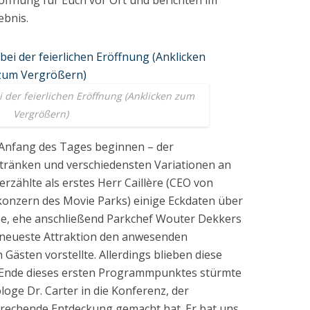
öffnung für Euch vor Ort und berichten im
ebnis.
 der feierlichen Eröffnung (Anklicken zum
Vergrößern)
 Anfang des Tages beginnen – der
etränken und verschiedensten Variationen an
zählte als erstes Herr Caillère (CEO von
konzern des Movie Parks) einige Eckdaten über
pe, ehe anschließend Parkchef Wouter Dekkers
 neueste Attraktion den anwesenden
Gästen vorstellte. Allerdings blieben diese
n Ende dieses ersten Programmpunktes stürmte
ologe Dr. Carter in die Konferenz, der
rechende Entdeckung gemacht hat. Er bat uns