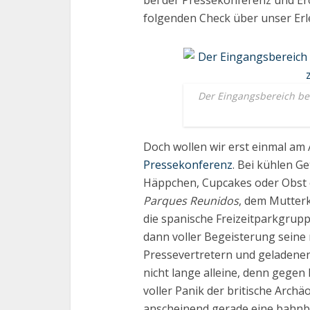
bei der Pressekonferenz und Er
folgenden Check über unser Erl
Der Eingangsbereich bei
Doch wollen wir erst einmal am
Pressekonferenz
. Bei kühlen G
Häppchen, Cupcakes oder Obst er
Parques Reunidos
, dem Mutter
die spanische Freizeitparkgrup
dann voller Begeisterung seine
Pressevertretern und geladenen 
nicht lange alleine, denn gege
voller Panik der britische Archä
anscheinend gerade eine bahnb