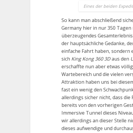
Eines der beiden Expedi
So kann man abschließend siche
Germany hier in nur 350 Tagen 
überzeugendes Gesamterlebnis b
der hauptsächliche Gedanke, den
einfache Fahrt haben, sondern e
sich
King Kong 360 3D
aus den
U
erschaffte nun aber etwas völli
Wartebereich und die vielen ve
Attraktion haben uns bei diesem 
fast ein wenig den Schwachpunkt
allerdings sicher nicht, dass di
bereits von den vorherigen Gest
Immersive Tunnel dieses Niveau
wir allerdings an dieser Stelle n
dieses aufwendige und durchaus