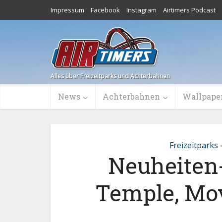
Impressum
Facebook
Instagram
Airtimers Podcast
Alles über Freizeitparks und Achterbahnen
News
Achterbahnen
Wallpape
Freizeitparks
Neuheiten
Temple, Mo