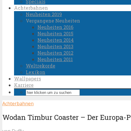
Specials
Achterbahnen
Neuheiten 2019
Vergangene Neuheiten
Neuheiten 2016
Neuheiten 2015
Neuheiten 2014
Neuheiten 2013
Neuheiten 2012
Neuheiten 2011
Weltrekorde
Lexikon
Wallpapers
Karriere
Achterbahnen
Wodan Timbur Coaster – Der Europa-
von
Duffy