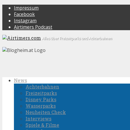
Impressum
Facebook
Instagram
Airtimers Podcast
Alles über Freizeitparks und Achterbahnen
News
Achterbahnen
Freizeitparks
Disney Parks
Wasserparks
Neuheiten Check
Interviews
Spiele & Filme