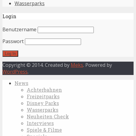
Wasserparks
Login
Benutzername
Passwort
Copyright © 2014. Created by
Meks
. Powered by
WordPress
.
News
Achterbahnen
Freizeitparks
Disney Parks
Wasserparks
Neuheiten Check
Interviews
Spiele & Filme