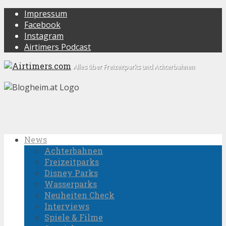
Impressum
Facebook
Instagram
Airtimers Podcast
Alles über Freizeitparks und Achterbahnen
News
Achterbahnen
Freizeitparks
Disney Parks
Wasserparks
Neuheiten Check
Interviews
Spiele & Filme