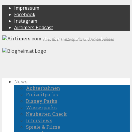
Impressum
Facebook
Instagram
Airtimers Podcast
Alles über Freizeitparks und Achterbahnen
News
Achterbahnen
Freizeitparks
Disney Parks
Wasserparks
Neuheiten Check
Interviews
Spiele & Filme