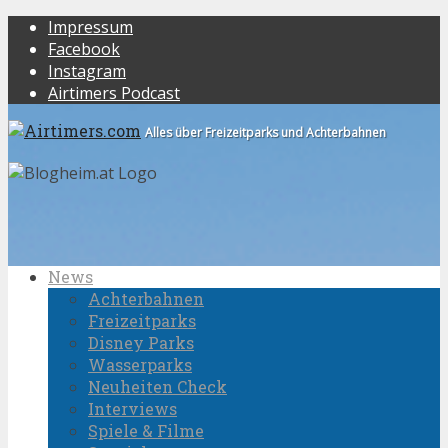
Impressum
Facebook
Instagram
Airtimers Podcast
Alles über Freizeitparks und Achterbahnen
News
Achterbahnen
Freizeitparks
Disney Parks
Wasserparks
Neuheiten Check
Interviews
Spiele & Filme