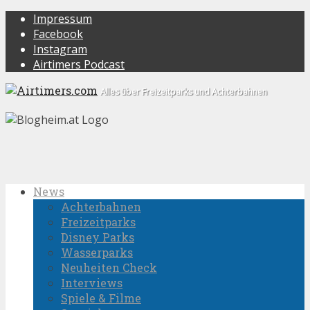
Impressum
Facebook
Instagram
Airtimers Podcast
Alles über Freizeitparks und Achterbahnen
News
Achterbahnen
Freizeitparks
Disney Parks
Wasserparks
Neuheiten Check
Interviews
Spiele & Filme