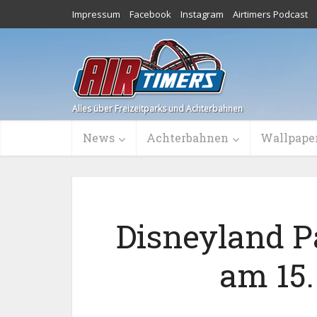
Impressum
Facebook
Instagram
Airtimers Podcast
Alles über Freizeitparks und Achterbahnen
News
Achterbahnen
Wallpape
Disneyland Pa
am 15.