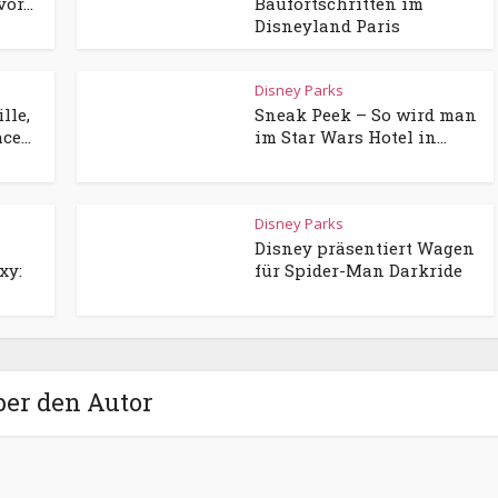
r...
Baufortschritten im
Disneyland Paris
Disney Parks
lle,
Sneak Peek – So wird man
e...
im Star Wars Hotel in...
Disney Parks
Disney präsentiert Wagen
xy:
für Spider-Man Darkride
ber den Autor