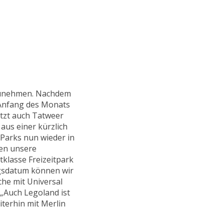
fzunehmen. Nachdem
t Anfang des Monats
etzt auch Tatweer
aus einer kürzlich
 Parks nun wieder in
zen unsere
klasse Freizeitpark
ngsdatum können wir
he mit Universal
 „Auch Legoland ist
iterhin mit Merlin