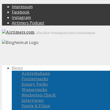
Impressum
Facebook
Instagram
Airtimers Podcast
Alles über Freizeitparks und Achterbahnen
News
Achterbahnen
Freizeitparks
Disney Parks
Wasserparks
Neuheiten Check
Interviews
Spiele & Filme