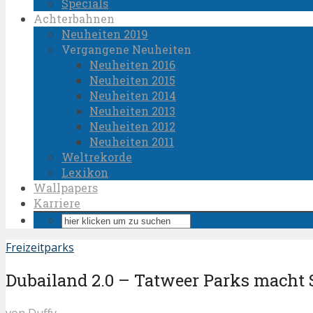
Specials
Achterbahnen
Neuheiten 2019
Vergangene Neuheiten
Neuheiten 2016
Neuheiten 2015
Neuheiten 2014
Neuheiten 2013
Neuheiten 2012
Neuheiten 2011
Weltrekorde
Lexikon
Wallpapers
Karriere
Freizeitparks
Dubailand 2.0 – Tatweer Parks macht
von
Duffy