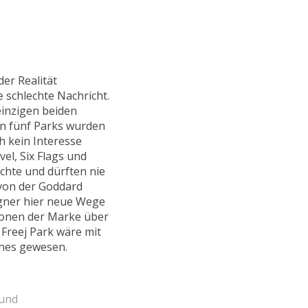
er Realität
 schlechte Nachricht.
einzigen beiden
den fünf Parks wurden
h kein Interesse
el, Six Flags und
chte und dürften nie
s von der Goddard
igner hier neue Wege
ionen der Marke über
Freej Park wäre mit
ches gewesen.
 und