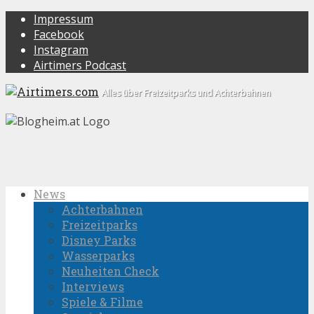
Impressum
Facebook
Instagram
Airtimers Podcast
Alles über Freizeitparks und Achterbahnen
News
Achterbahnen
Freizeitparks
Disney Parks
Wasserparks
Neuheiten Check
Interviews
Spiele & Filme