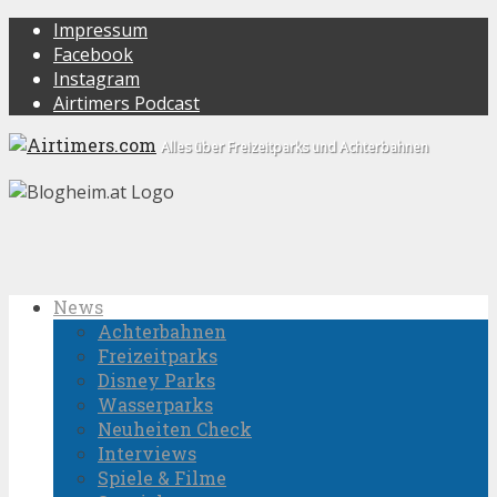
Impressum
Facebook
Instagram
Airtimers Podcast
Alles über Freizeitparks und Achterbahnen
News
Achterbahnen
Freizeitparks
Disney Parks
Wasserparks
Neuheiten Check
Interviews
Spiele & Filme