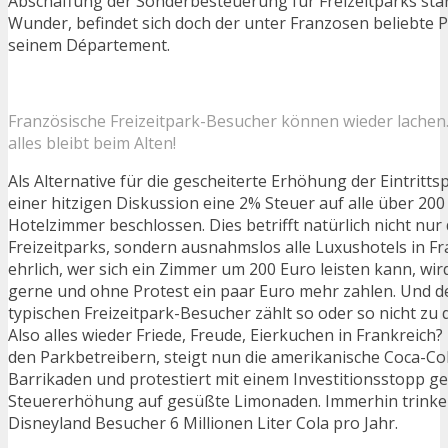
Abschaffung der Sonderbesteuerung für Freizeitparks stark 
Wunder, befindet sich doch der unter Franzosen beliebte 
seinem Département.
Französische Freizeitpark-Besucher können wieder lachen.
alles bleibt beim Alten!
Als Alternative für die gescheiterte Erhöhung der Eintritts
einer hitzigen Diskussion eine 2% Steuer auf alle über 20
Hotelzimmer beschlossen. Dies betrifft natürlich nicht nur 
Freizeitparks, sondern ausnahmslos alle Luxushotels in Fr
ehrlich, wer sich ein Zimmer um 200 Euro leisten kann, wir
gerne und ohne Protest ein paar Euro mehr zahlen. Und de
typischen Freizeitpark-Besucher zählt so oder so nicht zu 
Also alles wieder Friede, Freude, Eierkuchen in Frankreich?
den Parkbetreibern, steigt nun die amerikanische Coca-Co
Barrikaden und protestiert mit einem Investitionsstopp g
Steuererhöhung auf gesüßte Limonaden. Immerhin trinken 
Disneyland Besucher 6 Millionen Liter Cola pro Jahr.