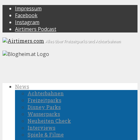
Impressum
Facebook
Instagram
Airtimers Podcast
Alles über Freizeitparks und Achterbahnen
News
Achterbahnen
Freizeitparks
Disney Parks
Wasserparks
Neuheiten Check
Interviews
Spiele & Filme