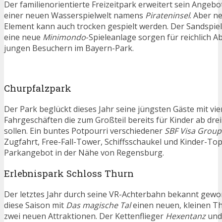
Der familienorientierte Freizeitpark erweitert sein Angebo
einer neuen Wasserspielwelt namens
Pirateninsel
. Aber 
Element kann auch trocken gespielt werden. Der Sandspie
eine neue
Minimondo
-Spieleanlage sorgen für reichlich 
jungen Besuchern im Bayern-Park.
Churpfalzpark
Der Park beglückt dieses Jahr seine jüngsten Gäste mit vi
Fahrgeschäften die zum Großteil bereits für Kinder ab drei
sollen. Ein buntes Potpourri verschiedener
SBF Visa Group
Zugfahrt, Free-Fall-Tower, Schiffsschaukel und Kinder-Top
Parkangebot in der Nähe von Regensburg.
Erlebnispark Schloss Thurn
Der letztes Jahr durch seine VR-Achterbahn bekannt gewo
diese Saison mit
Das magische Tal
einen neuen, kleinen T
zwei neuen Attraktionen. Der Kettenflieger
Hexentanz
und