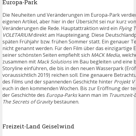
Europa-Park
Die Neuheiten und Veränderungen im Europa-Park verdien
eigenen Artikel, aber hier in der Übersicht sei nur kurz vo
Veränderungen die Rede. Hauptattraktion wird ein
Flying 
VOLETARIUM
direkt am Haupteingang. Diese Deutschlandp
späten Frühjahr bzw. frühen Sommer statt. Ein genauer T
nicht genannt werden. Für den Film über das einzigartige 
seiner schönsten Seiten empfiehlt sich
MACK Media
, welch
zusammen mit
Mack Solutions
im Bau begleiten und eine b
Storyline einführen, die bis in den neuen Wasserpark (Erö
voraussichtlich 2019) reichen soll. Eine genauere Betracht
des Films und der spannenden Geschichte hinter
Projekt V
euch in den kommenden Wochen. Bis zur Eröffnung der teu
der Geschichte des
Europa-Parks
kann man im
Traumzeit
The Secrets of Gravity
bestaunen.
Freizeit-Land Geiselwind