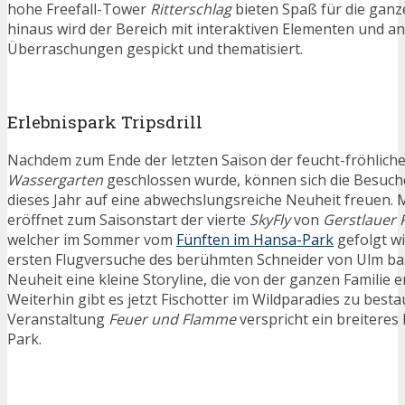
hohe Freefall-Tower
Ritterschlag
bieten Spaß für die ganz
hinaus wird der Bereich mit interaktiven Elementen und a
Überraschungen gespickt und thematisiert.
Erlebnispark Tripsdrill
Nachdem zum Ende der letzten Saison der feucht-fröhliche
Wassergarten
geschlossen wurde, können sich die Besuc
dieses Jahr auf eine abwechslungsreiche Neuheit freuen. 
eröffnet zum Saisonstart der vierte
SkyFly
von
Gerstlauer 
welcher im Sommer vom
Fünften im Hansa-Park
gefolgt wi
ersten Flugversuche des berühmten Schneider von Ulm ba
Neuheit eine kleine Storyline, die von der ganzen Familie 
Weiterhin gibt es jetzt Fischotter im Wildparadies zu best
Veranstaltung
Feuer und Flamme
verspricht ein breiteres
Park.