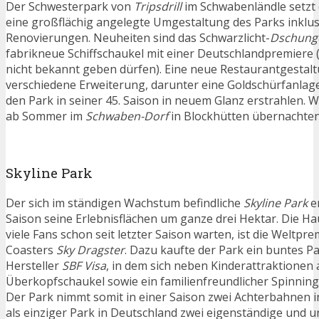
Der Schwesterpark von
Tripsdrill
im Schwabenländle setzt 
eine großflächig angelegte Umgestaltung des Parks inklusi
Renovierungen. Neuheiten sind das Schwarzlicht-
Dschunge
fabrikneue Schiffschaukel mit einer Deutschlandpremiere 
nicht bekannt geben dürfen). Eine neue Restaurantgestal
verschiedene Erweiterung, darunter eine Goldschürfanlage
den Park in seiner 45. Saison in neuem Glanz erstrahlen. 
ab Sommer im
Schwaben-Dorf
in Blockhütten übernachten
Skyline Park
Der sich im ständigen Wachstum befindliche
Skyline Park
e
Saison seine Erlebnisflächen um ganze drei Hektar. Die Hau
viele Fans schon seit letzter Saison warten, ist die Weltpre
Coasters
Sky Dragster
. Dazu kaufte der Park ein buntes Pa
Hersteller
SBF Visa
, in dem sich neben Kinderattraktionen 
Überkopfschaukel sowie ein familienfreundlicher Spinning
Der Park nimmt somit in einer Saison zwei Achterbahnen in
als einziger Park in Deutschland zwei eigenständige und u