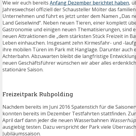
Wie wir euch bereits
Anfang Dezember berichtet haben
, 
Jahreswechsel offiziell der Schausteller Mölter das familie
Unternehmen und führt es jetzt unter dem Namen „Das neu
Land Geiselwind“. Neben neuen Tieren, einer komplett üb
Gastronomie und einigen neuen Thematisierungen, sind es 
neuen Attraktionen die „dem stärksten Stück Freizeit in B
Leben einhauchen. Insgesamt zehn Kirmesfahr- und -laufg
ihre mobilen Türen im Park mit Hanglage. Darunter auch 
Achterbahn. Abzuwarten bleibt die langfristige Entwicklun
neuen Geschäftsführer wünschen wir aber alles erdenklich 
stationäre Saison.
Freizeitpark Ruhpolding
Nachdem bereits im Juni 2016 Spatenstich für die Saisone
konnten bereits im Dezember Testfahrten stattfinden. Zum
April darf dann jeder die neuen Wasserbahnen
Wasserhüp
ausgiebig testen. Dazu verspricht der Park viele Überrasch
Jubiläumssaison.